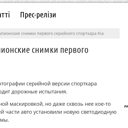
атті
Прес-релізи
шпионские снимки первого серийного спорткара Kia
пионские снимки первого
отографии серийной версии спорткара
ходит дорожные испытания.
ой маскировкой, но даже сквозь нее кое-то
л
ей части авто установили новую светодиодную
емы.