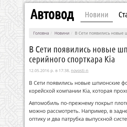
Автовод
Новини
Ст
Головна
Новини
В Сети появились новые 
В Сети появились новые ш
серийного спорткара Kia
12.05.2016 р. в 17:38,
novosti-n
В Сети появились новые шпионские ф
корейской компании Kia, которая про
Автомобиль по-прежнему покрыт плотн
можно рассмотреть. Например, в задн
оптику и два патрубка выпускной сист