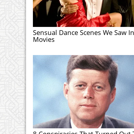
Sensual Dance Scenes We Saw I
Movies
8 Conspiracies That Turned Out 