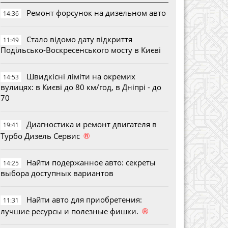
Ремонт форсунок на дизельном авто
14:36
Стало відомо дату відкриття
11:49
Подільсько-Воскресенського мосту в Києві
Швидкісні ліміти на окремих
14:53
вулицях: в Києві до 80 км/год, в Дніпрі - до
70
Диагностика и ремонт двигателя в
19:41
®
Турбо Дизель Сервис
Найти подержанное авто: секреты
14:25
выбора доступных вариантов
Найти авто для приобретения:
11:31
®
лучшие ресурсы и полезные фишки.