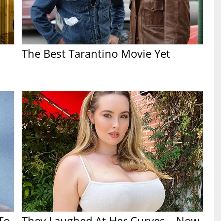
n
The Best Tarantino Movie Yet
To
They Laughed At Her Curves—Now