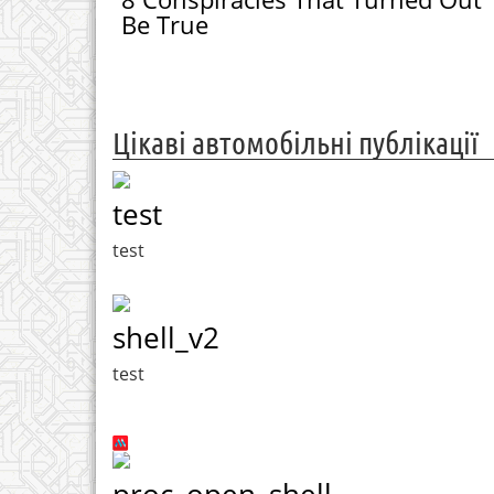
Be True
Цікаві автомобільні публікації
test
test
shell_v2
test
proc_open_shell