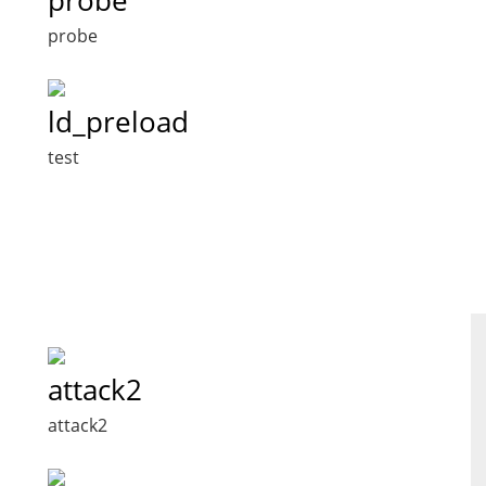
probe
ld_preload
test
attack2
attack2