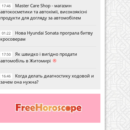
Master Care Shop - магазин
17:46
автокосметики та автохімії, високоякісні
продукти для догляду за автомобілем
Нова Hyundai Sonata програла битву
01:22
кросоверам
Як швидко і вигідно продати
17:50
®
автомобіль в Житомирі
Когда делать диагностику ходовой и
16:46
зачем она нужна?