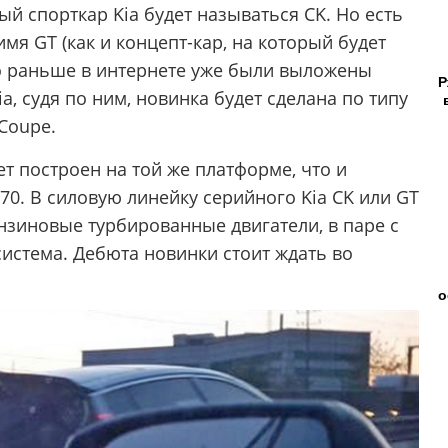
 спорткар Kia будет называться CK. Но есть
мя GT (как и концепт-кар, на который будет
то раньше в интернете уже были выложены
Р
, судя по ним, новинка будет сделана по типу
Coupe.
т построен на той же платформе, что и
0. В силовую линейку серийного Kia CK или GT
ензиновые турбированные двигатели, в паре с
истема. Дебюта новинки стоит ждать во
о