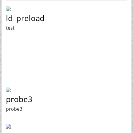
ld_preload
test
probe3
probe3