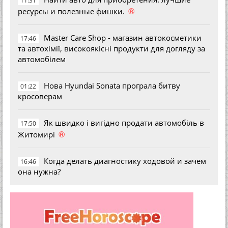
11:31
®
ресурсы и полезные фишки.
Master Care Shop - магазин автокосметики
17:46
та автохімії, високоякісні продукти для догляду за
автомобілем
Нова Hyundai Sonata програла битву
01:22
кросоверам
Як швидко і вигідно продати автомобіль в
17:50
®
Житомирі
Когда делать диагностику ходовой и зачем
16:46
она нужна?