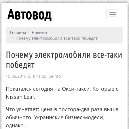
Автовод
Toggle
navigati
Головна
Новини
Почему электромобили все-таки победят
Почему электромобили все-таки
победят
15.05.2016 р. в 11:55,
uainfo
Покатался сегодня на Окси-такси. Которые с
Nissan Leaf.
Что угнетает: цена в полтора-два раза выше
обычного. Украинские бизнес-модели,
однако.