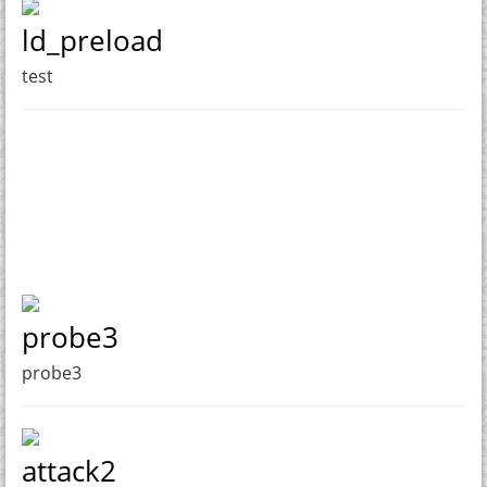
ld_preload
test
probe3
probe3
attack2