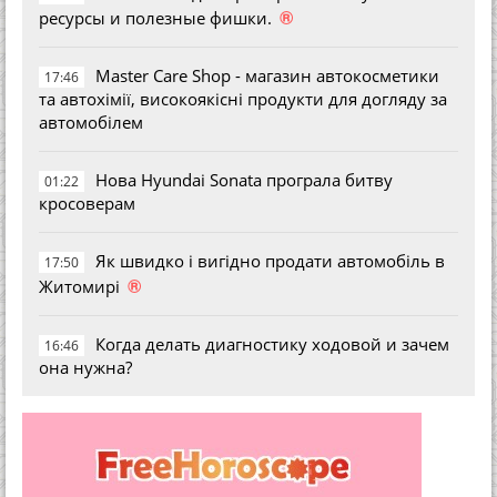
®
ресурсы и полезные фишки.
Master Care Shop - магазин автокосметики
17:46
та автохімії, високоякісні продукти для догляду за
автомобілем
Нова Hyundai Sonata програла битву
01:22
кросоверам
Як швидко і вигідно продати автомобіль в
17:50
®
Житомирі
Когда делать диагностику ходовой и зачем
16:46
она нужна?