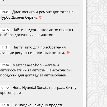
Диагностика и ремонт двигателя в
19:41
®
Турбо Дизель Сервис
Найти подержанное авто: секреты
14:25
выбора доступных вариантов
Найти авто для приобретения:
11:31
®
лучшие ресурсы и полезные фишки.
Master Care Shop - магазин
17:46
автокосметики та автохімії, високоякісні
продукти для догляду за автомобілем
Нова Hyundai Sonata програла битву
01:22
кросоверам
Як швидко і вигідно продати
17:50