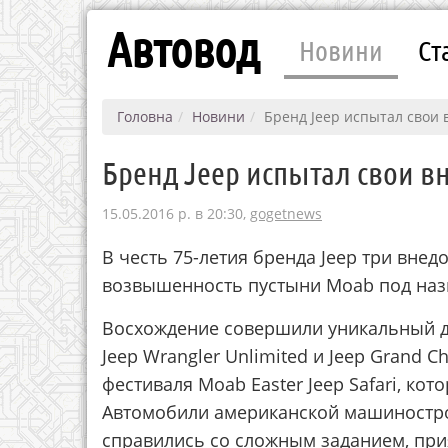
Автовод
Новини
Ст
Головна
Новини
Бренд Jeep испытал свои
Бренд Jeep испытал свои в
15.05.2016 р. в 20:30,
gogetnews
В честь 75-летия бренда Jeep три вн
возвышенность пустыни Moab под назва
Восхождение совершили уникальный д
Jeep Wrangler Unlimited и Jeep Grand 
фестиваля Moab Easter Jeep Safari, кот
Автомобили американской машиностро
справились со сложным заданием, при