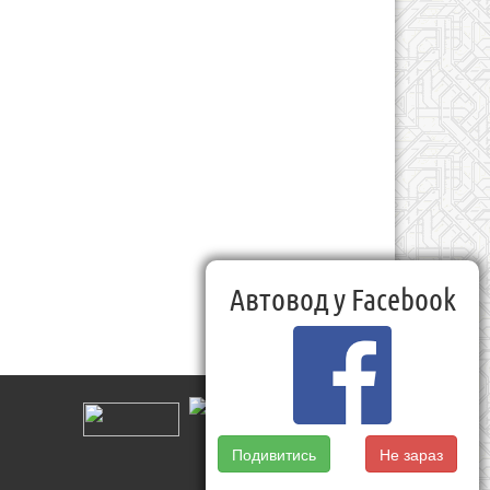
Автовод у Facebook
Подивитись
Не зараз