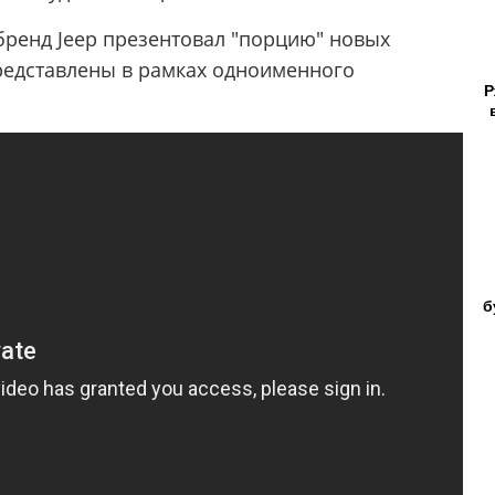
бренд Jeep презентовал "порцию" новых
редставлены в рамках одноименного
Р
б