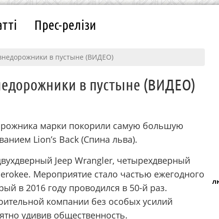
атті
Прес-релізи
 внедорожники в пустыне (ВИДЕО)
недорожники в пустыне (ВИДЕО)
едорожника марки покорили самую большую
нием Lion’s Back (Спина льва).
вухдверный Jeep Wrangler, четырехдверный
Cherokee. Мероприятие стало частью ежегодного
л
орый в 2016 году проводился в 50-й раз.
ительной компании без особых усилий
ятно удивив общественность.