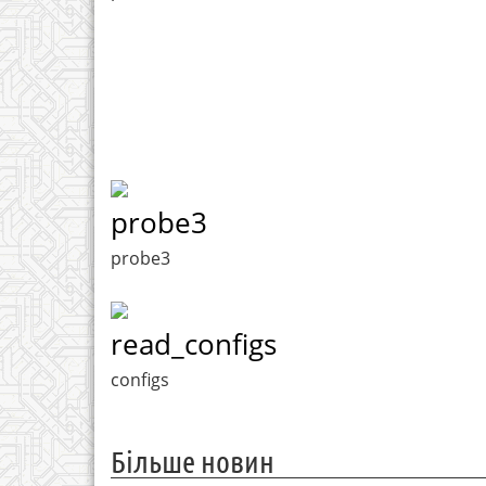
probe3
probe3
read_configs
configs
Більше новин