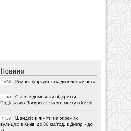
Новини
Ремонт форсунок на дизельном авто
14:36
Стало відомо дату відкриття
11:49
Подільсько-Воскресенського мосту в Києві
Швидкісні ліміти на окремих
14:53
вулицях: в Києві до 80 км/год, в Дніпрі - до
70