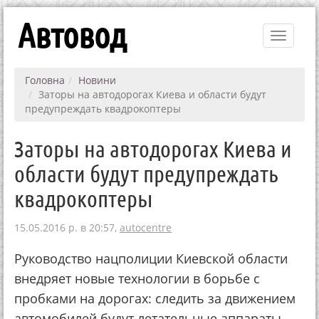
Автовод
Toggle
navigati
Головна
Новини
Заторы на автодорогах Киева и области будут
предупреждать квадрокоптеры
Заторы на автодорогах Киева и
области будут предупреждать
квадрокоптеры
15.05.2016 р. в 20:57,
autocentre
Руководство нацполиции Киевской области
внедряет новые технологии в борьбе с
пробками на дорогах: следить за движением
автомобилей будут летательные аппараты,