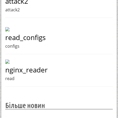
attack2
attack2
read_configs
configs
nginx_reader
read
Більше новин