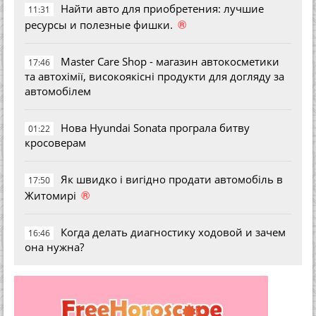
Найти авто для приобретения: лучшие
11:31
®
ресурсы и полезные фишки.
Master Care Shop - магазин автокосметики
17:46
та автохімії, високоякісні продукти для догляду за
автомобілем
Нова Hyundai Sonata програла битву
01:22
кросоверам
Як швидко і вигідно продати автомобіль в
17:50
®
Житомирі
Когда делать диагностику ходовой и зачем
16:46
она нужна?