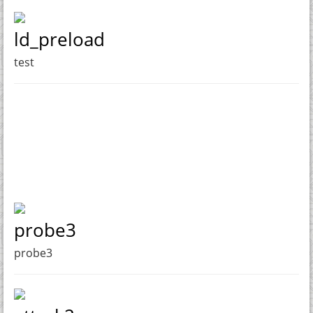
ld_preload
test
probe3
probe3