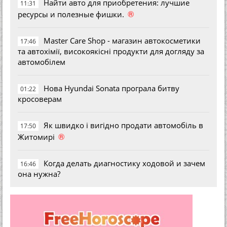
Найти авто для приобретения: лучшие
11:31
®
ресурсы и полезные фишки.
Master Care Shop - магазин автокосметики
17:46
та автохімії, високоякісні продукти для догляду за
автомобілем
Нова Hyundai Sonata програла битву
01:22
кросоверам
Як швидко і вигідно продати автомобіль в
17:50
®
Житомирі
Когда делать диагностику ходовой и зачем
16:46
она нужна?