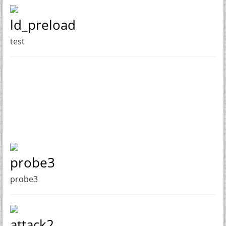
ld_preload
test
probe3
probe3
attack2