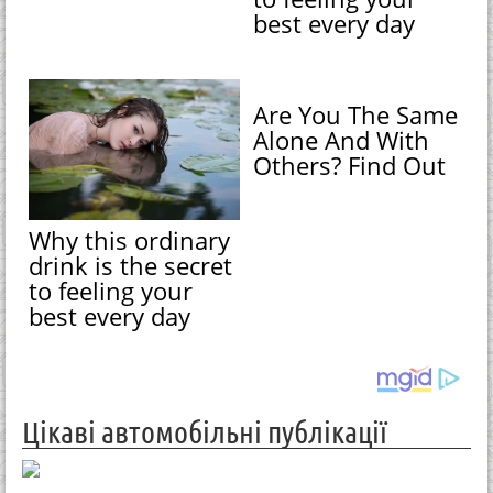
best every day
Are You The Same
Alone And With
Others? Find Out
Why this ordinary
drink is the secret
to feeling your
best every day
Цікаві автомобільні публікації