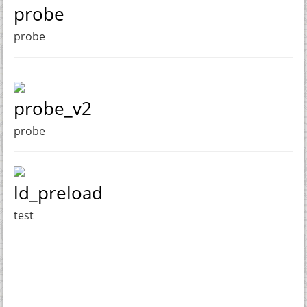
probe
probe
probe_v2
probe
ld_preload
test