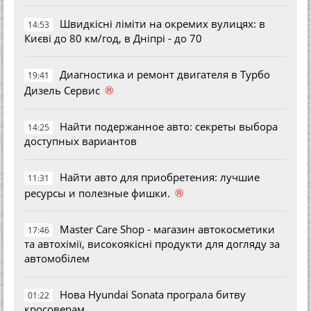
Швидкісні ліміти на окремих вулицях: в
14:53
Києві до 80 км/год, в Дніпрі - до 70
Диагностика и ремонт двигателя в Турбо
19:41
®
Дизель Сервис
Найти подержанное авто: секреты выбора
14:25
доступных вариантов
Найти авто для приобретения: лучшие
11:31
®
ресурсы и полезные фишки.
Master Care Shop - магазин автокосметики
17:46
та автохімії, високоякісні продукти для догляду за
автомобілем
Нова Hyundai Sonata програла битву
01:22
кросоверам