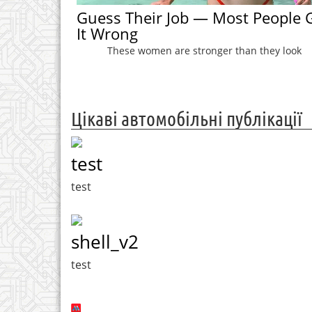
Guess Their Job — Most People 
It Wrong
These women are stronger than they look
Цікаві автомобільні публікації
test
test
shell_v2
test