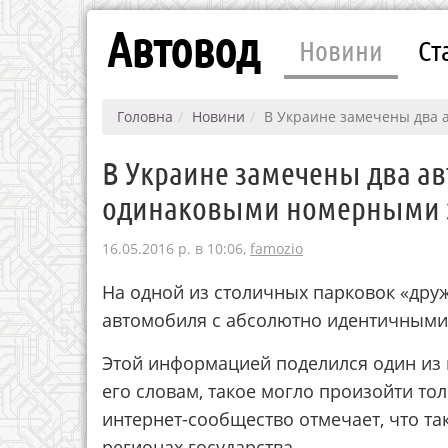
Автовод
Новини
Ст
Головна
Новини
В Украине замечены два 
В Украине замечены два ав
одинаковыми номерными 
16.05.2016 р. в 10:06,
famozio
На одной из столичных парковок «друж
автомобиля с абсолютно идентичными
Этой информацией поделился один из 
его словам, такое могло произойти то
интернет-сообщество отмечает, что так
регионах государства.