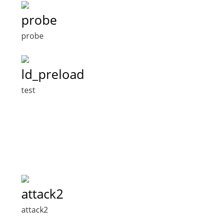
probe
probe
ld_preload
test
attack2
attack2