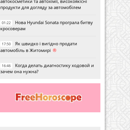
автокосметики та автохімії, високоякісні
продукти для догляду за автомобілем
Нова Hyundai Sonata програла битву
01:22
кросоверам
Як швидко і вигідно продати
17:50
®
автомобіль в Житомирі
Когда делать диагностику ходовой и
16:46
зачем она нужна?