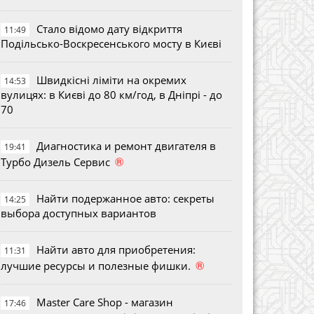
Стало відомо дату відкриття
11:49
Подільсько-Воскресенського мосту в Києві
Швидкісні ліміти на окремих
14:53
вулицях: в Києві до 80 км/год, в Дніпрі - до
70
Диагностика и ремонт двигателя в
19:41
®
Турбо Дизель Сервис
Найти подержанное авто: секреты
14:25
выбора доступных вариантов
Найти авто для приобретения:
11:31
®
лучшие ресурсы и полезные фишки.
Master Care Shop - магазин
17:46