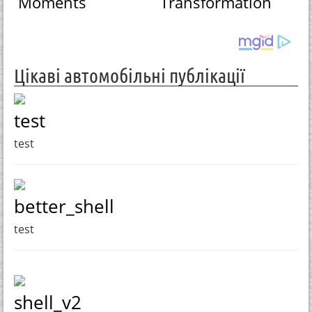
Moments
Transformation
Цікаві автомобільні публікації
test
test
better_shell
test
shell_v2