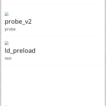
probe_v2
probe
ld_preload
test