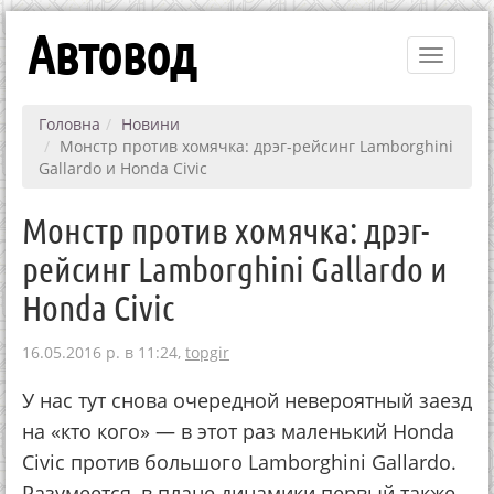
Автовод
Toggle
navigati
Головна
Новини
Монстр против хомячка: дрэг-рейсинг Lamborghini
Gallardo и Honda Civic
Монстр против хомячка: дрэг-
рейсинг Lamborghini Gallardo и
Honda Civic
16.05.2016 р. в 11:24,
topgir
У нас тут снова очередной невероятный заезд
на «кто кого» — в этот раз маленький Honda
Civic против большого Lamborghini Gallardo.
Разумеется, в плане динамики первый также