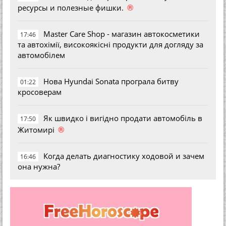
®
ресурсы и полезные фишки.
Master Care Shop - магазин автокосметики
17:46
та автохімії, високоякісні продукти для догляду за
автомобілем
Нова Hyundai Sonata програла битву
01:22
кросоверам
Як швидко і вигідно продати автомобіль в
17:50
®
Житомирі
Когда делать диагностику ходовой и зачем
16:46
она нужна?