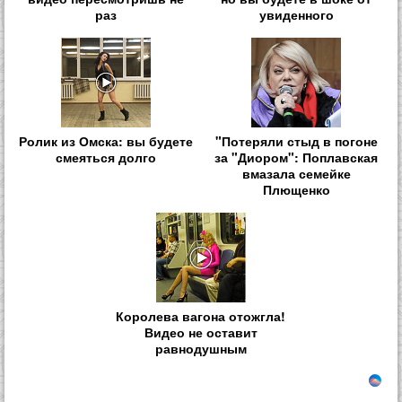
раз
увиденного
Ролик из Омска: вы будете
"Потеряли стыд в погоне
смеяться долго
за "Диором": Поплавская
вмазала семейке
Плющенко
Королева вагона отожгла!
Видео не оставит
равнодушным