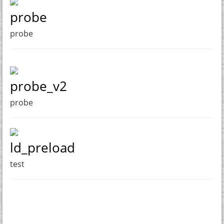
probe
probe
probe_v2
probe
ld_preload
test