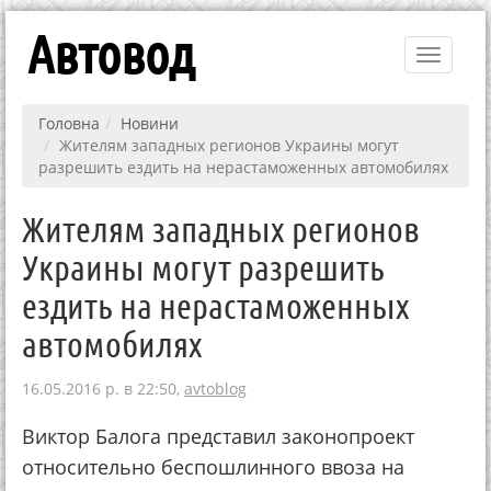
Автовод
Toggle
navigati
Головна
Новини
Жителям западных регионов Украины могут
разрешить ездить на нерастаможенных автомобилях
Жителям западных регионов
Украины могут разрешить
ездить на нерастаможенных
автомобилях
16.05.2016 р. в 22:50,
avtoblog
Виктор Балога представил законопроект
относительно беспошлинного ввоза на