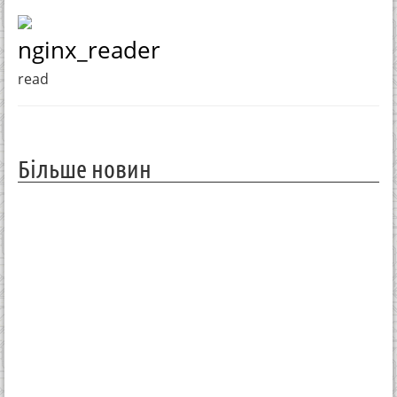
nginx_reader
read
Більше новин