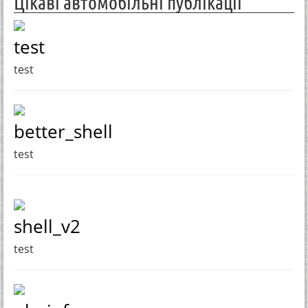
Цікаві автомобільні публікації
test
test
better_shell
test
shell_v2
test