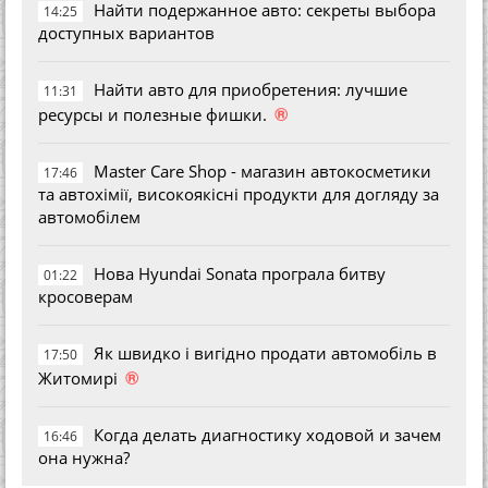
Найти подержанное авто: секреты выбора
14:25
доступных вариантов
Найти авто для приобретения: лучшие
11:31
®
ресурсы и полезные фишки.
Master Care Shop - магазин автокосметики
17:46
та автохімії, високоякісні продукти для догляду за
автомобілем
Нова Hyundai Sonata програла битву
01:22
кросоверам
Як швидко і вигідно продати автомобіль в
17:50
®
Житомирі
Когда делать диагностику ходовой и зачем
16:46
она нужна?