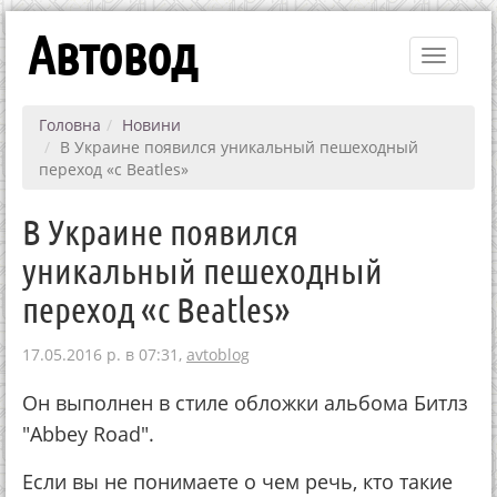
Автовод
Toggle
navigati
Головна
Новини
В Украине появился уникальный пешеходный
переход «с Beatles»
В Украине появился
уникальный пешеходный
переход «с Beatles»
17.05.2016 р. в 07:31,
avtoblog
Он выполнен в стиле обложки альбома Битлз
"Abbey Road".
Если вы не понимаете о чем речь, кто такие