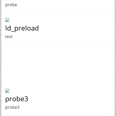
probe
ld_preload
test
probe3
probe3