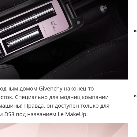
с
модным домом Givenchy наконец-то
о
сток. Специально для модниц компании
машины! Правда, он доступен только для
и DS3 под названием Le MakeUp.