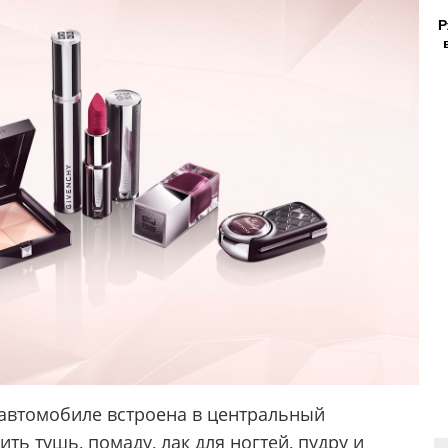
Р
 автомобиле встроена в центральный
ть тушь, помаду, лак для ногтей, пудру и