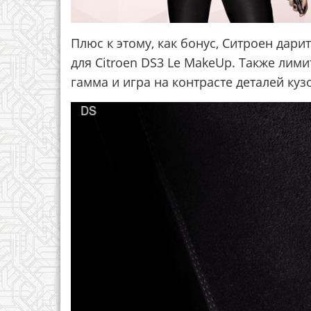
Плюс к этому, как бонус, Ситроен дар
для Citroen DS3 Le MakeUp. Также лим
гамма и игра на контрасте деталей куз