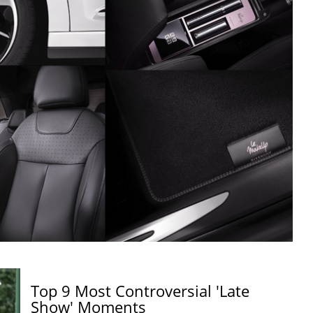
Top 9 Most Controversial 'Late
Show' Moments