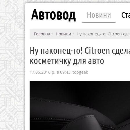
Автовод
Новини
Ст
Головна
Новини
Ну наконец-то! Citroen с
Ну наконец-то! Citroen сде
косметичку для авто
17.05.2016 р. в 09:43,
topgeek