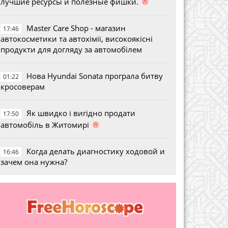
®
лучшие ресурсы и полезные фишки.
Master Care Shop - магазин
17:46
автокосметики та автохімії, високоякісні
продукти для догляду за автомобілем
Нова Hyundai Sonata програла битву
01:22
кросоверам
Як швидко і вигідно продати
17:50
®
автомобіль в Житомирі
Когда делать диагностику ходовой и
16:46
зачем она нужна?