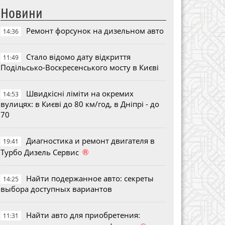
Новини
Ремонт форсунок на дизельном авто
14:36
Стало відомо дату відкриття
11:49
Подільсько-Воскресенського мосту в Києві
Швидкісні ліміти на окремих
14:53
вулицях: в Києві до 80 км/год, в Дніпрі - до
70
Диагностика и ремонт двигателя в
19:41
®
Турбо Дизель Сервис
Найти подержанное авто: секреты
14:25
выбора доступных вариантов
Найти авто для приобретения:
11:31