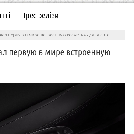
атті
Прес-релізи
делал первую в мире встроенную косметичку для авто
лал первую в мире встроенную