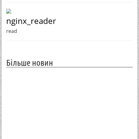
nginx_reader
read
Більше новин