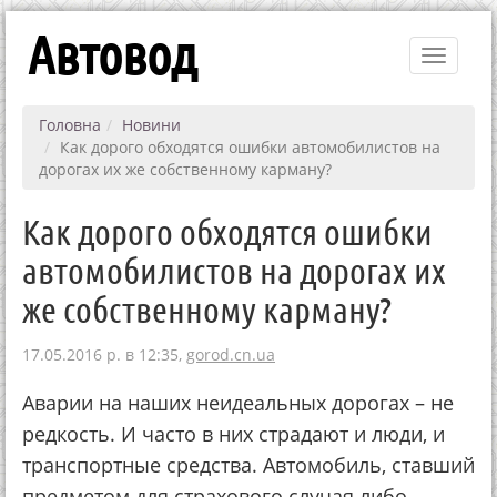
Автовод
Toggle
navigati
Головна
Новини
Как дорого обходятся ошибки автомобилистов на
дорогах их же собственному карману?
Как дорого обходятся ошибки
автомобилистов на дорогах их
же собственному карману?
17.05.2016 р. в 12:35,
gorod.cn.ua
Аварии на наших неидеальных дорогах – не
редкость. И часто в них страдают и люди, и
транспортные средства. Автомобиль, ставший
предметом для страхового случая либо