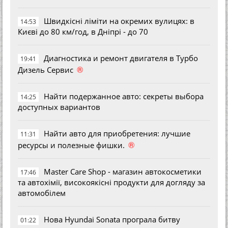
Швидкісні ліміти на окремих вулицях: в
14:53
Києві до 80 км/год, в Дніпрі - до 70
Диагностика и ремонт двигателя в Турбо
19:41
®
Дизель Сервис
Найти подержанное авто: секреты выбора
14:25
доступных вариантов
Найти авто для приобретения: лучшие
11:31
®
ресурсы и полезные фишки.
Master Care Shop - магазин автокосметики
17:46
та автохімії, високоякісні продукти для догляду за
автомобілем
Нова Hyundai Sonata програла битву
01:22