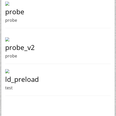
probe
probe
probe_v2
probe
ld_preload
test