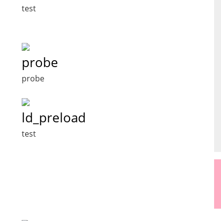
test
probe
probe
ld_preload
test