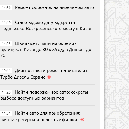
Ремонт форсунок на дизельном авто
14:36
Стало відомо дату відкриття
11:49
Подільсько-Воскресенського мосту в Києві
Швидкісні ліміти на окремих
14:53
вулицях: в Києві до 80 км/год, в Дніпрі - до
70
Диагностика и ремонт двигателя в
19:41
®
Турбо Дизель Сервис
Найти подержанное авто: секреты
14:25
выбора доступных вариантов
Найти авто для приобретения:
11:31
®
лучшие ресурсы и полезные фишки.