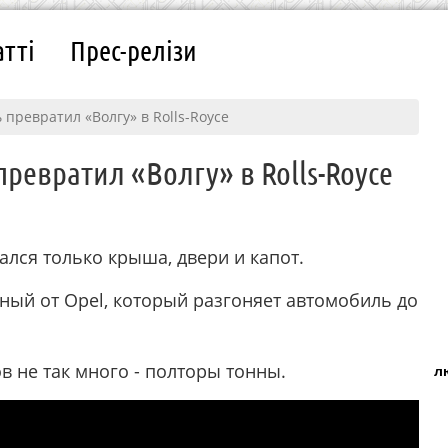
атті
Прес-релізи
превратил «Волгу» в Rolls-Royce
ревратил «Волгу» в Rolls-Royce
ался только крыша, двери и капот.
ный от Opel, который разгоняет автомобиль до
в не так много - полторы тонны.
л