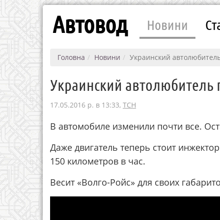
Автовод
Новини
Ст
Головна
Новини
Украинский автолюбитель 
Украинский автолюбитель п
17.05.2016 р. в 13:33,
ТСН
В автомобиле изменили почти все. Ост
Даже двигатель теперь стоит инжектор
150 километров в час.
Весит «Волго-Ройс» для своих габарито