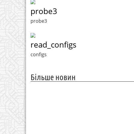
probe3
probe3
read_configs
configs
Більше новин