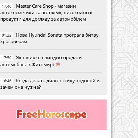
Master Care Shop - магазин
17:46
автокосметики та автохімії, високоякісні
продукти для догляду за автомобілем
Нова Hyundai Sonata програла битву
01:22
кросоверам
Як швидко і вигідно продати
17:50
®
автомобіль в Житомирі
Когда делать диагностику ходовой и
16:46
зачем она нужна?