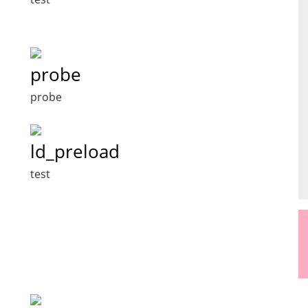
probe
probe
ld_preload
test