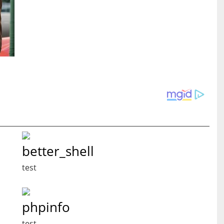
better_shell
test
phpinfo
test