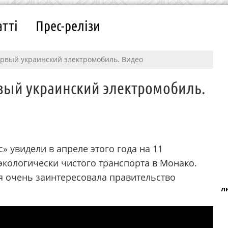
атті
Прес-релізи
ервый украинский электромобиль. Видео
рвый украинский электромобиль.
» увидели в апреле этого года на 11
кологически чистого транспорта в Монако.
я очень заинтересовала правительство
л