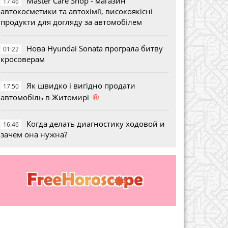
Master Care Shop - магазин
17:46
автокосметики та автохімії, високоякісні
продукти для догляду за автомобілем
Нова Hyundai Sonata програла битву
01:22
кросоверам
Як швидко і вигідно продати
17:50
®
автомобіль в Житомирі
Когда делать диагностику ходовой и
16:46
зачем она нужна?