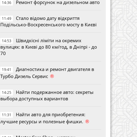
Ремонт форсунок на дизельном авто
14:36
Стало відомо дату відкриття
11:49
Подільсько-Воскресенського мосту в Києві
Швидкісні ліміти на окремих
14:53
вулицях: в Києві до 80 км/год, в Дніпрі - до
70
Диагностика и ремонт двигателя в
19:41
®
Турбо Дизель Сервис
Найти подержанное авто: секреты
14:25
выбора доступных вариантов
Найти авто для приобретения:
11:31
®
лучшие ресурсы и полезные фишки.