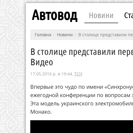
Автовод
Новини
Ст
Головна
Новини
В столице представили п
В столице представили пе
Видео
17.05.2016 р. в 19:44,
ТСН
Впервые это чудо по имени «Синхронус
ежегодной конференции по вопросам э
Эта модель украинского электромобил
Монако.