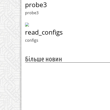
probe3
probe3
read_configs
configs
Більше новин