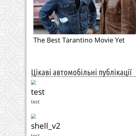
The Best Tarantino Movie Yet
Цікаві автомобільні публікації
test
test
shell_v2
test