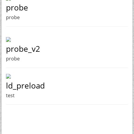
probe
probe
probe_v2
probe
ld_preload
test