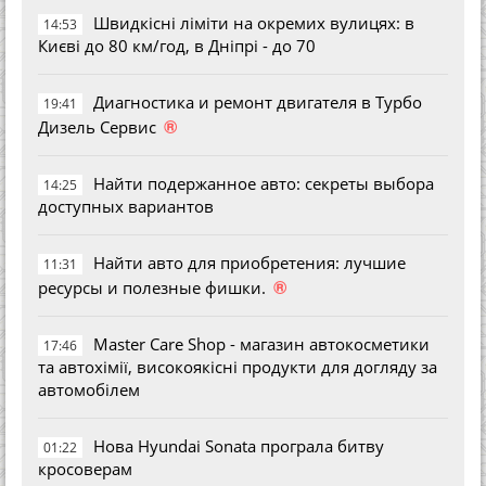
Швидкісні ліміти на окремих вулицях: в
14:53
Києві до 80 км/год, в Дніпрі - до 70
Диагностика и ремонт двигателя в Турбо
19:41
®
Дизель Сервис
Найти подержанное авто: секреты выбора
14:25
доступных вариантов
Найти авто для приобретения: лучшие
11:31
®
ресурсы и полезные фишки.
Master Care Shop - магазин автокосметики
17:46
та автохімії, високоякісні продукти для догляду за
автомобілем
Нова Hyundai Sonata програла битву
01:22
кросоверам