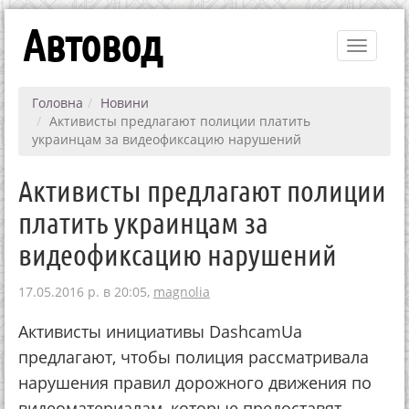
Автовод
Toggle
navigati
Головна
Новини
Активисты предлагают полиции платить
украинцам за видеофиксацию нарушений
Активисты предлагают полиции
платить украинцам за
видеофиксацию нарушений
17.05.2016 р. в 20:05,
magnolia
Активисты инициативы DashcamUa
предлагают, чтобы полиция рассматривала
нарушения правил дорожного движения по
видеоматериалам, которые предоставят