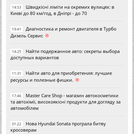
Швидкісні ліміти на окремих вулицях: в
14:53
Києві до 80 км/год, в Дніпрі - до 70
Диагностика и ремонт двигателя в Турбо
19:41
®
Дизель Сервис
Найти подержанное авто: секреты выбора
14:25
доступных вариантов
Найти авто для приобретения: лучшие
11:31
®
ресурсы и полезные фишки.
Master Care Shop - магазин автокосметики
17:46
та автохімії, високоякісні продукти для догляду за
автомобілем
Нова Hyundai Sonata програла битву
01:22
кросоверам