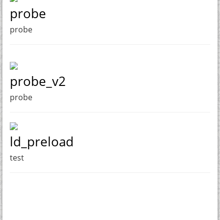
probe
probe
probe_v2
probe
ld_preload
test