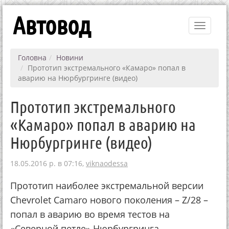
Автовод
Toggle
navigati
Головна
Новини
Прототип экстремального «Камаро» попал в
аварию на Нюрбургринге (видео)
Прототип экстремального
«Камаро» попал в аварию на
Нюрбургринге (видео)
18.05.2016 р. в 07:16,
viknaodessa
Прототип наиболее экстремальной версии
Chevrolet Camaro нового поколения – Z/28 –
попал в аварию во время тестов на
«Северной петле» Нюрбургринга.