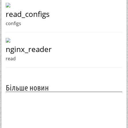
read_configs
configs
nginx_reader
read
Більше новин