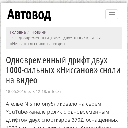
Автовод
Toggle
navigati
Головна
Новини
Одновременный дрифт двух 1000-сильных
«Ниссанов» сняли на видео
Одновременный дрифт двух
1000-сильных «Ниссанов» сняли
на видео
18.05.2016 р. в 12:18,
infocar
Ателье Nismo опубликовало на своем
YouTube-канале ролик с одновременным
дрифтом двух спорткаров 370Z, оснащенных
1000-сильными двигателями. Автомобили