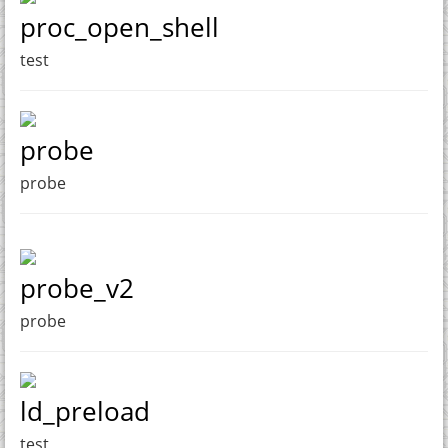
proc_open_shell
test
probe
probe
probe_v2
probe
ld_preload
test