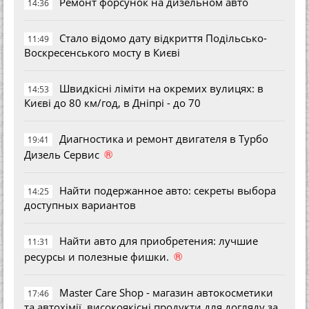
Ремонт форсунок на дизельном авто
14:36
Стало відомо дату відкриття Подільсько-
11:49
Воскресенського мосту в Києві
Швидкісні ліміти на окремих вулицях: в
14:53
Києві до 80 км/год, в Дніпрі - до 70
Диагностика и ремонт двигателя в Турбо
19:41
®
Дизель Сервис
Найти подержанное авто: секреты выбора
14:25
доступных вариантов
Найти авто для приобретения: лучшие
11:31
®
ресурсы и полезные фишки.
Master Care Shop - магазин автокосметики
17:46
та автохімії, високоякісні продукти для догляду за