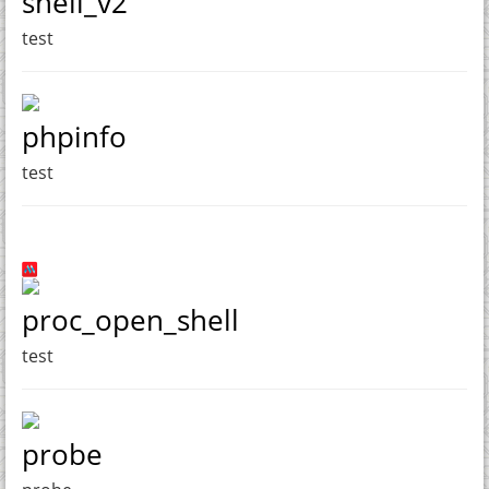
shell_v2
test
phpinfo
test
proc_open_shell
test
probe