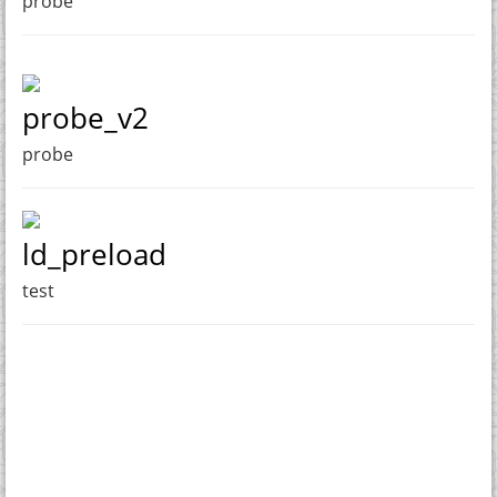
probe
probe_v2
probe
ld_preload
test