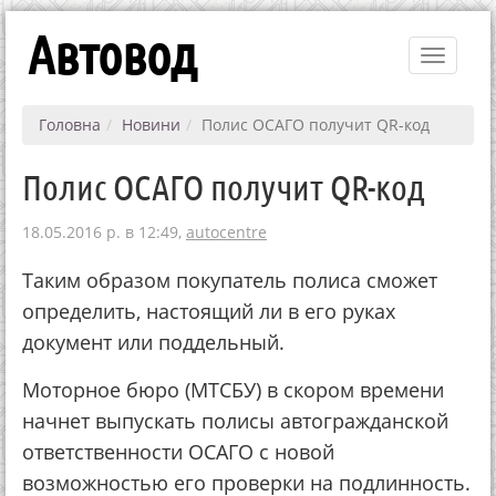
Автовод
Toggle
navigati
Головна
Новини
Полис ОСАГО получит QR-код
Полис ОСАГО получит QR-код
18.05.2016 р. в 12:49,
autocentre
Таким образом покупатель полиса сможет
определить, настоящий ли в его руках
документ или поддельный.
Моторное бюро (МТСБУ) в скором времени
начнет выпускать полисы автогражданской
ответственности ОСАГО с новой
возможностью его проверки на подлинность.