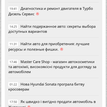
Диагностика и ремонт двигателя в Турбо
19:41
®
Дизель Сервис
Найти подержанное авто: секреты выбора
14:25
доступных вариантов
Найти авто для приобретения: лучшие
11:31
®
ресурсы и полезные фишки.
Master Care Shop - магазин автокосметики
17:46
та автохімії, високоякісні продукти для догляду за
автомобілем
Нова Hyundai Sonata програла битву
01:22
кросоверам
Як швидко і вигідно продати автомобіль в
17:50
®
Житомирі