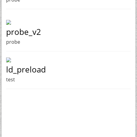
probe_v2
probe
ld_preload
test