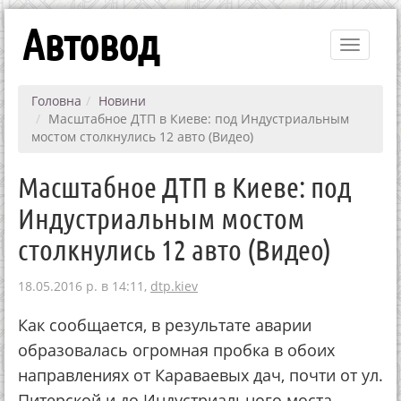
Автовод
Toggle
navigati
Головна
Новини
Масштабное ДТП в Киеве: под Индустриальным
мостом столкнулись 12 авто (Видео)
Масштабное ДТП в Киеве: под
Индустриальным мостом
столкнулись 12 авто (Видео)
18.05.2016 р. в 14:11,
dtp.kiev
Как сообщается, в результате аварии
образовалась огромная пробка в обоих
направлениях от Караваевых дач, почти от ул.
Питерской и до Индустриального моста.