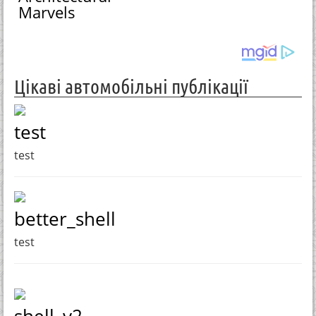
Marvels
Цікаві автомобільні публікації
test
test
better_shell
test
shell_v2