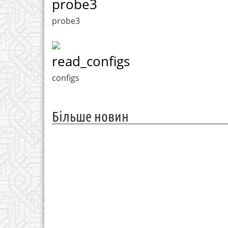
probe3
probe3
read_configs
configs
Більше новин