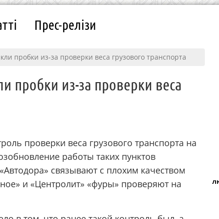
атті
Прес-релізи
икли пробки из-за проверки веса грузового транспорта
ли пробки из-за проверки веса
роль проверки веса грузового транспорта на
 возобновление работы таких пунктов
 «Автодора» связывают с плохим качеством
л
чное» и «Центролит» «фуры» проверяют на
ло в том, что ранее такой контроль был, а