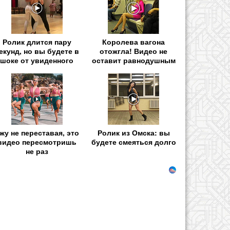
Ролик длится пару
Королева вагона
екунд, но вы будете в
отожгла! Видео не
шоке от увиденного
оставит равнодушным
жу не переставая, это
Ролик из Омска: вы
видео пересмотришь
будете смеяться долго
не раз