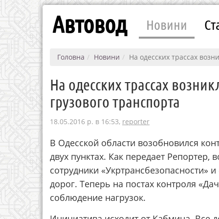
Автовод
Новини
Ст
Головна
Новини
На одесских трассах возн
На одесских трассах возник
грузового транспорта
18.05.2016 р. в 16:53,
reporter
В Одесской области возобновился конт
двух пунктах. Как передает Репортер,
сотрудники «Укртрансбезопасности» и
дорог. Теперь на постах контроля «Да
соблюдение нагрузок.
Инициатива исходит от Кабмина. Все де