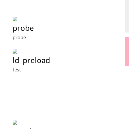
probe
probe
ld_preload
test