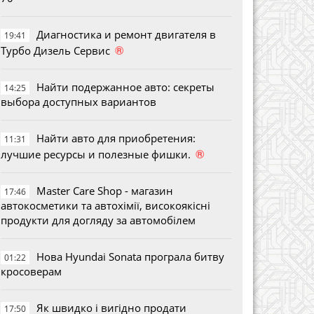
Диагностика и ремонт двигателя в
19:41
®
Турбо Дизель Сервис
Найти подержанное авто: секреты
14:25
выбора доступных вариантов
Найти авто для приобретения:
11:31
®
лучшие ресурсы и полезные фишки.
Master Care Shop - магазин
17:46
автокосметики та автохімії, високоякісні
продукти для догляду за автомобілем
Нова Hyundai Sonata програла битву
01:22
кросоверам
Як швидко і вигідно продати
17:50