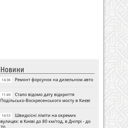
Новини
Ремонт форсунок на дизельном авто
14:36
Стало відомо дату відкриття
11:49
Подільсько-Воскресенського мосту в Києві
Швидкісні ліміти на окремих
14:53
вулицях: в Києві до 80 км/год, в Дніпрі - до
70