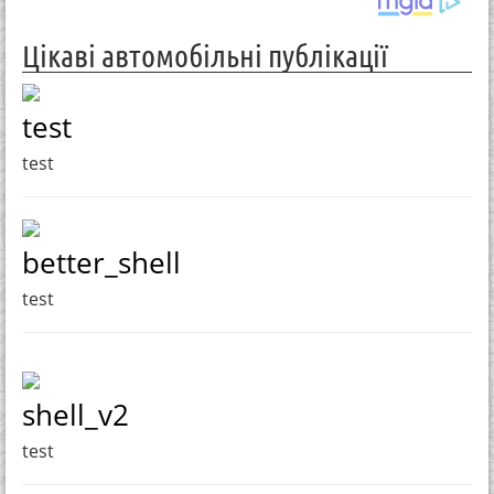
Цікаві автомобільні публікації
test
test
better_shell
test
shell_v2
test