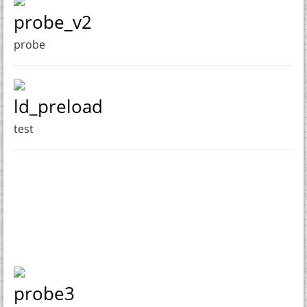
probe_v2
probe
ld_preload
test
probe3