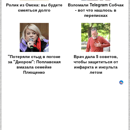
Ролик из Омска: вы будете
Взломали Telegram Собчак
смеяться долго
- вот что нашлось в
переписках
"Потеряли стыд в погоне
Врач дала 5 советов,
за "Диором": Поплавская
чтобы защититься от
вмазала семейке
инфаркта и инсульта
Плющенко
летом