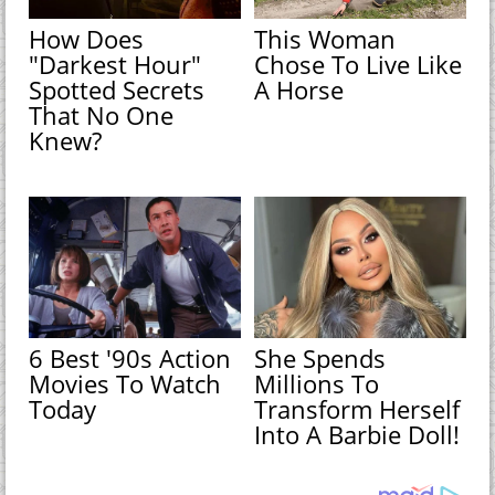
How Does
This Woman
"Darkest Hour"
Chose To Live Like
Spotted Secrets
A Horse
That No One
Knew?
6 Best '90s Action
She Spends
Movies To Watch
Millions To
Today
Transform Herself
Into A Barbie Doll!