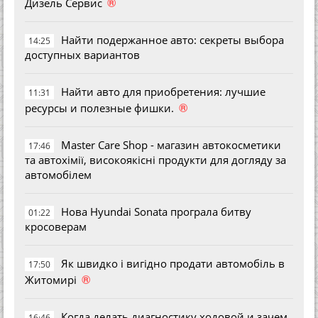
®
Дизель Сервис
Найти подержанное авто: секреты выбора
14:25
доступных вариантов
Найти авто для приобретения: лучшие
11:31
®
ресурсы и полезные фишки.
Master Care Shop - магазин автокосметики
17:46
та автохімії, високоякісні продукти для догляду за
автомобілем
Нова Hyundai Sonata програла битву
01:22
кросоверам
Як швидко і вигідно продати автомобіль в
17:50
®
Житомирі
Когда делать диагностику ходовой и зачем
16:46