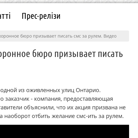
атті
Прес-релізи
хоронное бюро призывает писать смс за рулем. Видео
оронное бюро призывает писать
 одной из оживленных улиц Онтарио.
о заказчик - компания, предоставляющая
тавители объяснили, что их акция призвана не
а наоборот отбить желание смс-ить за рулем.