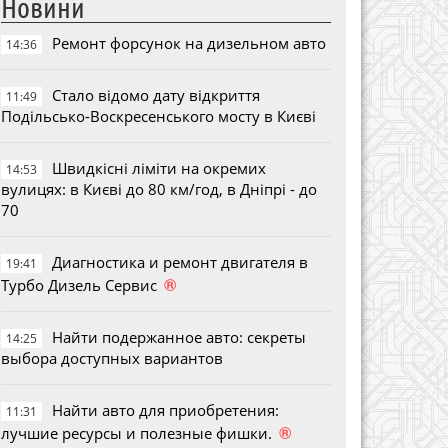
Новини
Ремонт форсунок на дизельном авто
14:36
Стало відомо дату відкриття
11:49
Подільсько-Воскресенського мосту в Києві
Швидкісні ліміти на окремих
14:53
вулицях: в Києві до 80 км/год, в Дніпрі - до
70
Диагностика и ремонт двигателя в
19:41
®
Турбо Дизель Сервис
Найти подержанное авто: секреты
14:25
выбора доступных вариантов
Найти авто для приобретения:
11:31
®
лучшие ресурсы и полезные фишки.