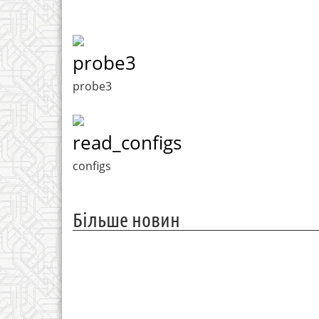
probe3
probe3
read_configs
configs
Більше новин