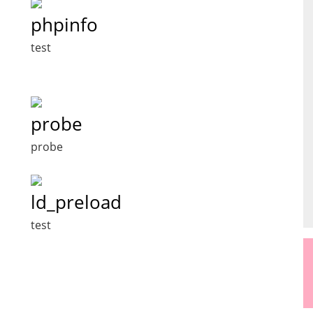
phpinfo
test
probe
probe
ld_preload
test