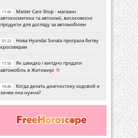
Master Care Shop - магазин
17:46
автокосметики та автохімії, високоякісні
продукти для догляду за автомобілем
Нова Hyundai Sonata програла битву
01:22
кросоверам
Як швидко і вигідно продати
17:50
®
автомобіль в Житомирі
Когда делать диагностику ходовой и
16:46
зачем она нужна?