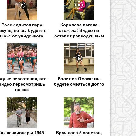
Ролик длится пару
Королева вагона
екунд, но вы будете в
отожгла! Видео не
шоке от увиденного
оставит равнодушным
жу не переставая, это
Ролик из Омска: вы
видео пересмотришь
будете смеяться долго
не раз
Как пенсионеры 1945-
Врач дала 5 советов,