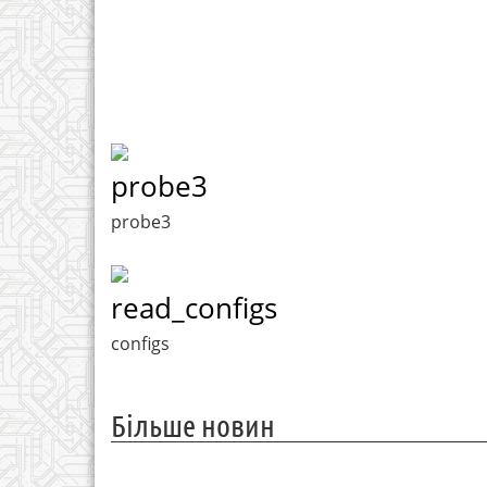
probe3
probe3
read_configs
configs
Більше новин