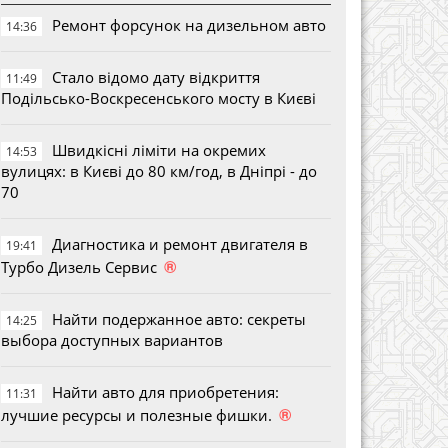
Ремонт форсунок на дизельном авто
14:36
Стало відомо дату відкриття
11:49
Подільсько-Воскресенського мосту в Києві
Швидкісні ліміти на окремих
14:53
вулицях: в Києві до 80 км/год, в Дніпрі - до
70
Диагностика и ремонт двигателя в
19:41
®
Турбо Дизель Сервис
Найти подержанное авто: секреты
14:25
выбора доступных вариантов
Найти авто для приобретения:
11:31
®
лучшие ресурсы и полезные фишки.