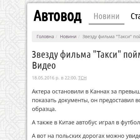
Автовод
Новини
Ст
Головна
Новини
Звезду фильма "Такси" по
Звезду фильма "Такси" пой
Видео
18.05.2016 р. в 22:00,
ТСН
Актера остановили в Каннах за превы
показать документы, он предоставил в
образца.
А также в Китае автобус играл в футбо
А вот на польских дорогах можно увид