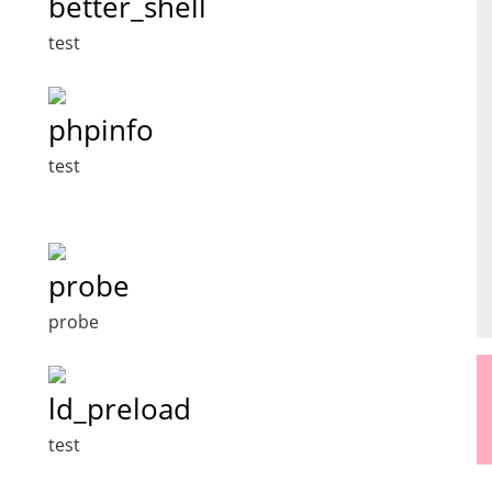
better_shell
test
phpinfo
test
probe
probe
ld_preload
test