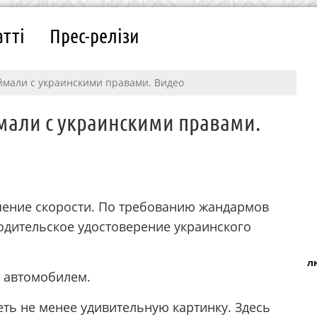
атті
Прес-релізи
ймали с украинскими правами. Видео
мали с украинскими правами.
шение скорости. По требованию жандармов
одительское удостоверение украинского
л
л автомобилем.
еть не менее удивительную картинку. Здесь