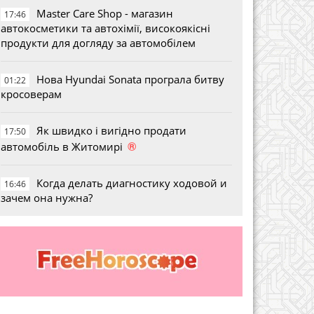
Master Care Shop - магазин
17:46
автокосметики та автохімії, високоякісні
продукти для догляду за автомобілем
Нова Hyundai Sonata програла битву
01:22
кросоверам
Як швидко і вигідно продати
17:50
®
автомобіль в Житомирі
Когда делать диагностику ходовой и
16:46
зачем она нужна?