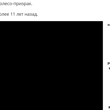
олесо-призрак.
лее 11 лет назад.
с
Р