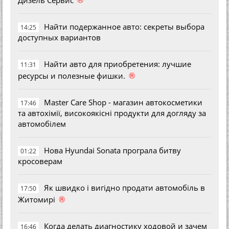
Дизель Сервис
Найти подержанное авто: секреты выбора
14:25
доступных вариантов
Найти авто для приобретения: лучшие
11:31
®
ресурсы и полезные фишки.
Master Care Shop - магазин автокосметики
17:46
та автохімії, високоякісні продукти для догляду за
автомобілем
Нова Hyundai Sonata програла битву
01:22
кросоверам
Як швидко і вигідно продати автомобіль в
17:50
®
Житомирі
Когда делать диагностику ходовой и зачем
16:46