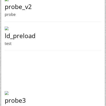
probe_v2
probe
ld_preload
test
probe3