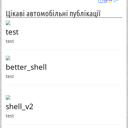
Цікаві автомобільні публікації
test
test
better_shell
test
shell_v2
test