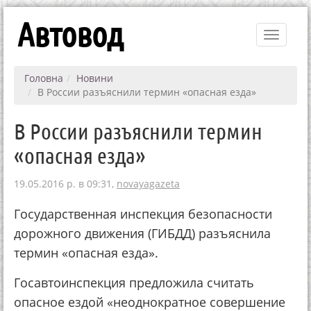
Автовод
Toggle
navigati
Головна
Новини
В России разъяснили термин «опасная езда»
В России разъяснили термин
«опасная езда»
19.05.2016 р. в 09:31,
novayagazeta
Государственная инспекция безопасности
дорожного движения (ГИБДД) разъяснила
термин «опасная езда».
Госавтоинспекция предложила считать
опасное ездой «неоднократное совершение