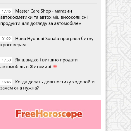
Master Care Shop - магазин
17:46
автокосметики та автохімії, високоякісні
продукти для догляду за автомобілем
Нова Hyundai Sonata програла битву
01:22
кросоверам
Як швидко і вигідно продати
17:50
®
автомобіль в Житомирі
Когда делать диагностику ходовой и
16:46
зачем она нужна?