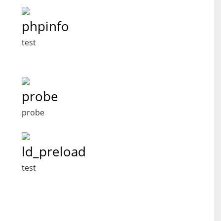
phpinfo
test
probe
probe
ld_preload
test