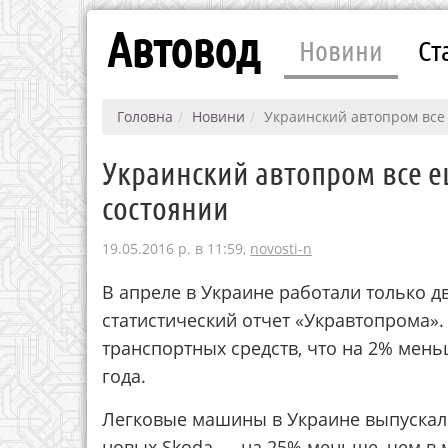
Автовод
Новини
Ст
Головна
Новини
Украинский автопром все
Украинский автопром все е
состоянии
19.05.2016 р. в 11:59,
novosti-n
В апреле в Украине работали только д
статистический отчет «Укравтопрома». 
транспортных средств, что на 2% мень
года.
Легковые машины в Украине выпускал 
новых Skoda — на 25% меньше, чем в 