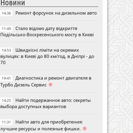
Новини
Ремонт форсунок на дизельном авто
14:36
Стало відомо дату відкриття
11:49
Подільсько-Воскресенського мосту в Києві
Швидкісні ліміти на окремих
14:53
вулицях: в Києві до 80 км/год, в Дніпрі - до
70
Диагностика и ремонт двигателя в
19:41
®
Турбо Дизель Сервис
Найти подержанное авто: секреты
14:25
выбора доступных вариантов
Найти авто для приобретения:
11:31
®
лучшие ресурсы и полезные фишки.