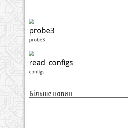
probe3
probe3
read_configs
configs
Більше новин