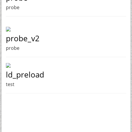
probe
probe_v2
probe
ld_preload
test