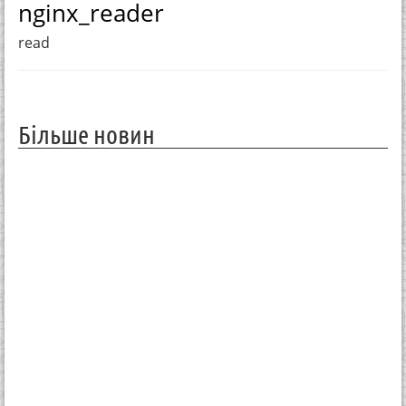
nginx_reader
read
Більше новин