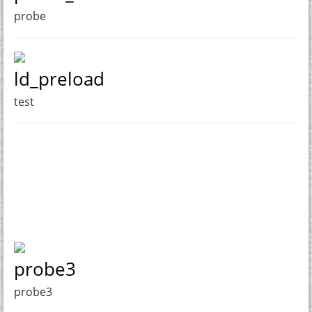
probe
ld_preload
test
probe3
probe3