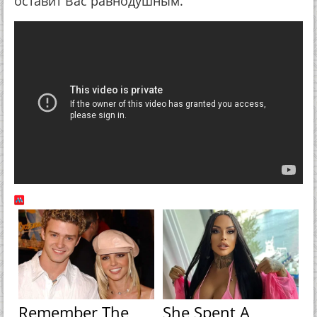
оставит Вас равнодушным.
Remember The
She Spent A