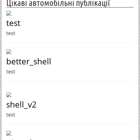
Цікаві автомобільні публікації
test
test
better_shell
test
shell_v2
test