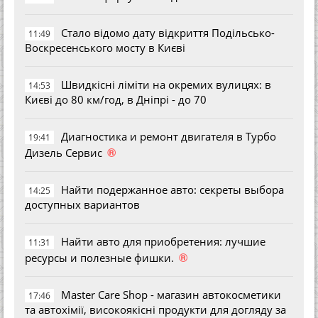
Стало відомо дату відкриття Подільсько-
11:49
Воскресенського мосту в Києві
Швидкісні ліміти на окремих вулицях: в
14:53
Києві до 80 км/год, в Дніпрі - до 70
Диагностика и ремонт двигателя в Турбо
19:41
®
Дизель Сервис
Найти подержанное авто: секреты выбора
14:25
доступных вариантов
Найти авто для приобретения: лучшие
11:31
®
ресурсы и полезные фишки.
Master Care Shop - магазин автокосметики
17:46
та автохімії, високоякісні продукти для догляду за