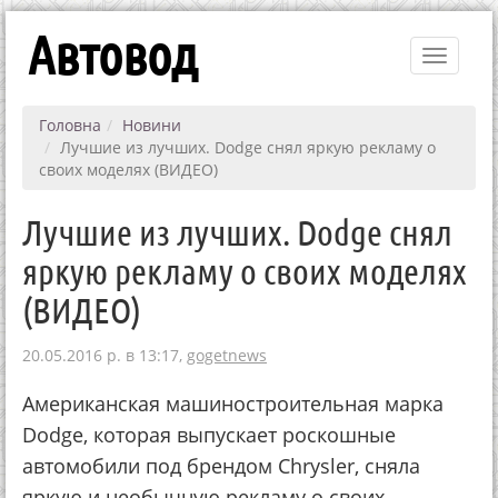
Автовод
Toggle
navigati
Головна
Новини
Лучшие из лучших. Dodge снял яркую рекламу о
своих моделях (ВИДЕО)
Лучшие из лучших. Dodge снял
яркую рекламу о своих моделях
(ВИДЕО)
20.05.2016 р. в 13:17,
gogetnews
Американская машиностроительная марка
Dodge, которая выпускает роскошные
автомобили под брендом Chrysler, сняла
яркую и необычную рекламу о своих