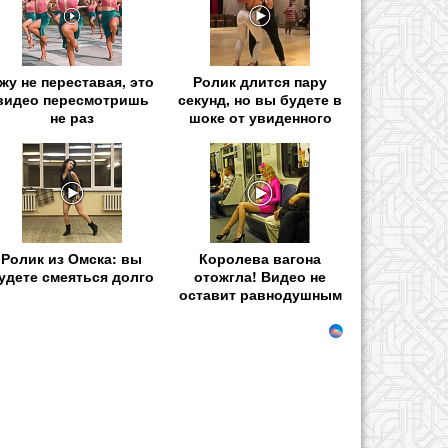
жу не переставая, это
Ролик длится пару
видео пересмотришь
секунд, но вы будете в
не раз
шоке от увиденного
Ролик из Омска: вы
Королева вагона
удете смеяться долго
отожгла! Видео не
оставит равнодушным