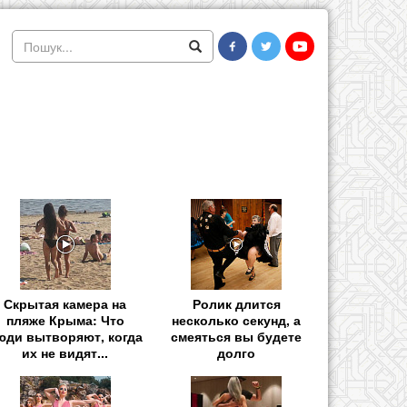
Скрытая камера на
Ролик длится
пляже Крыма: Что
несколько секунд, а
юди вытворяют, когда
смеяться вы будете
их не видят...
долго