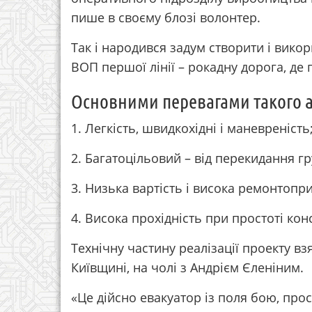
пише в своєму блозі волонтер.
Так і народився задум створити і вико
ВОП першої лінії – рокадну дорога, де
Основними перевагами такого 
1. Легкість, швидкохідні і маневреність
2. Багатоцільовий – від перекидання г
3. Низька вартість і висока ремонтопри
4. Висока прохідність при простоті конс
Технічну частину реалізації проекту вз
Київщині, на чолі з Андрієм Єленіним.
«Це дійсно евакуатор із поля бою, прос