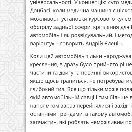
універсальності. У концепцію суто меди
Донбасі, коли медична машина є цілко
можливості установки курсового кулеме
обстрілу задньої сфери, кріплення для
автомобіль і як розвідувальний. І мет
варіанту» – говорить Андрій Єленін.
Коли цей автомобіль тільки народжував
креслення, відразу було прийнято ріш
частини та двигуна повинні використов
якщо щось трапиться, не потребуватим
глибокий тил. Все що тільки може пола
якій автомобільній лавці і тим більше 
напрямком зараз перейнялися і західн
останніми трендами, в такому автомобі
запчастин, які роблять неможливим п