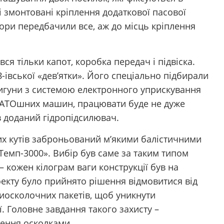
і змонтовані кріплення додаткової пасової
тори передбачили все, аж до місць кріплення
вся тільки капот, коробка передач і підвіска.
івської «дев’ятки». Його спеціально підбирали
игуни з системою електронного уприскування
и АТОшних машин, працювати буде не дуже
в доданий гідропідсилювач.
их кутів заброньований м’якими балістичними
емп-3000». Вибір був саме за таким типом
– кожен кілограм ваги конструкції був на
оекту було прийнято рішення відмовитися від
иосколочних пакетів, щоб уникнути
. Головне завдання такого захисту –
ження осколками.