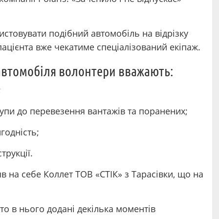
ристовувати подібний автомобіль на відрізку
 пацієнта вже чекатиме спеціалізований екіпаж.
автомобіля волонтери вважають:
;
рупи до перевезення вантажів та поранених;
годність;
трукції.
яв на себе Коллет ТОВ «СТІК» з Тарасівки, що на
то в нього додані декілька моментів