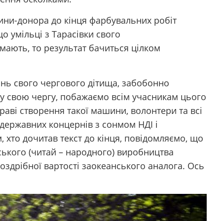
ини-донора до кінця фарбувальних робіт
о умільці з Тарасівки свого
мають, то результат бачиться цілком
нь свого чергового дітища, забобонно
 у свою чергу, побажаємо всім учасникам цього
справі створення такої машини, волонтери та всі
державних концернів з сонмом НДІ і
, хто дочитав текст до кінця, повідомляємо, що
ського (читай – народного) виробництва
здрібної вартості заокеанського аналога. Ось