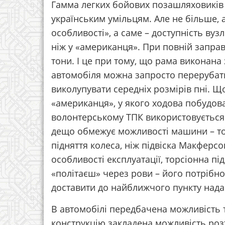
Гамма легких бойових позашляховиків 
українським умільцям. Але не більше,
особливості», а саме – доступність вуз
ніж у «американця». При повній заправ
тони. І це при тому, що рама виконана
автомобіля можна запросто перерубати
виколупувати середніх розмірів пні. Що 
«американця», у якого ходова побудова
волонтерському ТПК використовується 
дещо обмежує можливості машини – тор
підняття колеса, ніж підвіска Макферсо
особливості експлуатації, торсіонна п
«політаєш» через рови – його потрібно
доставити до найближчого пункту нада
В автомобілі передбачена можливість т
конструкцію закладена можливість роз