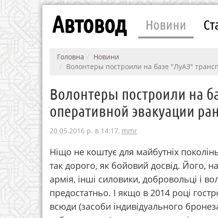
Автовод
Новини
Ст
Головна
Новини
Волонтеры построили на базе "ЛуАЗ" транс
Волонтеры построили на ба
оперативной эвакуации ран
20.05.2016 р. в 14:17,
mmr
Ніщо не коштує для майбутніх поколінь
так дорого, як бойовий досвід. Його, 
армія, інші силовики, добровольці і во
предостатньо. І якщо в 2014 році гостр
всюди (засоби індивідуального бронезах