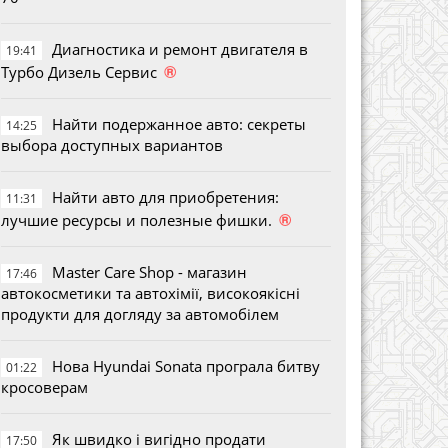
Диагностика и ремонт двигателя в
19:41
®
Турбо Дизель Сервис
Найти подержанное авто: секреты
14:25
выбора доступных вариантов
Найти авто для приобретения:
11:31
®
лучшие ресурсы и полезные фишки.
Master Care Shop - магазин
17:46
автокосметики та автохімії, високоякісні
продукти для догляду за автомобілем
Нова Hyundai Sonata програла битву
01:22
кросоверам
Як швидко і вигідно продати
17:50