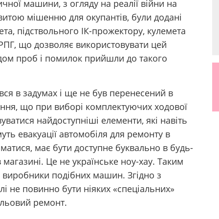
чної машини, з огляду на реалії війни на
витою мішенню для окупантів, були додані
та, підствольного ІК-прожектору, кулемета
 РПГ, що дозволяє використовувати цей
одом проб і помилок прийшли до такого
ся в задумах і ще не був перенесений в
ення, що при виборі комплектуючих ходової
уватися найдоступніші елементи, які навіть
уть евакуації автомобіля для ремонту в
матися, має бути доступне буквально в будь-
в магазині. Це не українське ноу-хау. Таким
і виробники подібних машин. Згідно з
лі не повинно бути ніяких «спеціальних»
ольовий ремонт.