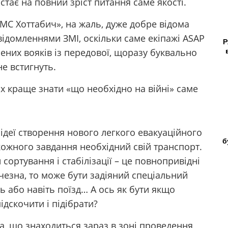
стає на повний зріст питання саме якості.
MC Хоттабич», на жаль, дуже добре відома
домленнями ЗМІ, оскільки саме екіпажі ASAP
Р
ених вояків із передової, щоразу буквально
не встигнуть.
ах краще знати «що необхідно на війні» саме
 ідеї створення нового легкого евакуаційного
б
кожного завдання необхідний свій транспорт.
 сортування і стабілізації – це повнопривідні
ичезна, то може бути задіяний спеціальний
ь або навіть поїзд… А ось як бути якщо
ідскочити і підібрати?
а, що знаходиться зараз в зоні проведення