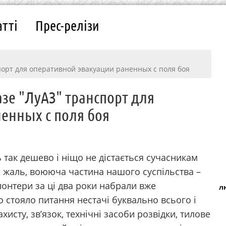
атті
Прес-релізи
порт для оперативной эвакуации раненных с поля боя
зе "ЛуАЗ" транспорт для
енных с поля боя
 так дешево і ніщо не дістається сучасникам
на жаль, воююча частина нашого суспільства –
лонтери за ці два роки набрали вже
л
о стояло питання нестачі буквально всього і
исту, зв’язок, технічні засоби розвідки, тилове