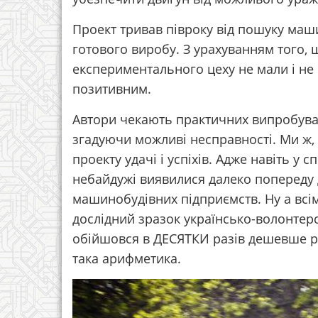
Проект тривав півроку від пошуку маш
готового виробу. З урахуванням того, щ
експериментального цеху не мали і не 
позитивним.
Автори чекають практичних випробува
згадуючи можливі несправності. Ми ж,
проекту удачі і успіхів. Адже навіть у 
небайдужі виявилися далеко попереду 
машинобудівних підприємств. Ну а всім
дослідний зразок українсько-волонтер
обійшовся в ДЕСЯТКИ разів дешевше ро
така арифметика.