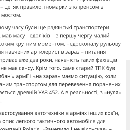
– це, як правило, іномарки з кліренсом в
 мостом.
рному часу були ще радянські транспортери
 мав масу недоліків – в першу чергу малий
исоким крутним моментом, недосконалу рульову
для навчених артилеристів зараз – питання
 триває вже два роки, наявність таких фахівців
не має сенсу. Крім того, саме старий ТПК був
ані» армії і «на зараз» маємо ситуацію, коли
ованим транспортом для перевезення поранених
ься древній УАЗ 452. А в реальності, з «нуля»
.
застосування автотехніки в арміях інших країн,
а опис легкого тактичного автомобіля для
мпанії Polaris. «Зачепило і не відпускає» –