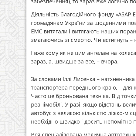
забезпечення), то зараз вже логічно по
Діяльність благодійного фонду «ASAP E
громадянам України за щоденними пові
EMC витягали і витягають наших поран
змагаючись зі смертю. Чи встигнуть – 
І вже кому як не цим ангелам на колес
зараз, а, швидше за все, – вчора.
За словами Іллі Лисенка – натхненника
транспортера переднього краю, – для 
Часто це броньована техніка. Від точки
реанімобілі. У разі, якщо відстань вел
автобус з великою кількістю ліжко-місц
необхідно швидко і досить непомітно п
Вся спеціалізована медична автотехнік