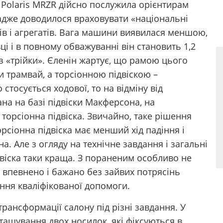
Polaris MRZR дійсно послужила орієнтирам
 адже доводилося враховувати «національні
лів і агрегатів. Вага машини виявилася меншою,
ці і в повному обважуванні він становить 1,2
 з «трійки». Єленін жартує, що рамою цього
 трамвай, а торсіонною підвіскою –
стосується ходової, то на відміну від
на на базі підвіски Макферсона, на
торсіонна підвіска. Звичайно, таке рішення
сіонна підвіска має менший хід падіння і
на. Але з огляду на технічне завдання і загальні
ідвіска таки краща. З пораненим особливо не
 впевнено і бажано без зайвих потрясінь
ння кваліфікованої допомоги.
рансформації салону під різні завдання. У
ташування двох носилок, які фіксуються в