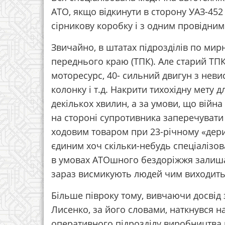
АТО, якщо відкинути в сторону УАЗ-452 
сірникову коробку і з одним провідним
Звичайно, в штатах підрозділів по ми
переднього краю (ТПК). Але старий ТПК
моторесурс, 40- сильний двигун з нев
колонку і т.д. Накрити тихохідну мету 
декількох хвилин, а за умови, що війна
на стороні супротивника заперечувати 
ходовим товаром при 23-річному «дериб
єдиним хоч скільки-небудь спеціаліз
в умовах АТОшного бездоріжжя залишаєт
зараз висмикують людей чим виходить
Більше півроку тому, вивчаючи досвід 
Лисенко, за його словами, наткнувся н
оперативного підрозділу виробництва ко