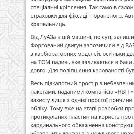
спеціальні кріплення. Так само в салон
страховки для фіксації пораненого. Ав
крапельниць.
Від ЛуАЗа в цій машині, по суті, залиши
Форсований двигун запозичили від ВАЗ-
з карбюраторних моделей, оскільки дв
на ТОМ паливі, яке заливається в бак
довго. Для поліпшення керованості бу
Весь підкапотний простір з небезпечн
пакетами, наданими компанією «НВП «Т
захисту лише з однієї простої причини 
обліку. Тому вже на етапі розробки пр
протикульних пластин на користь прот
кардинального обважнення конструкції
убезпечити двигун від можливого ура