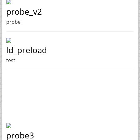
probe_v2
probe
ld_preload
test
probe3