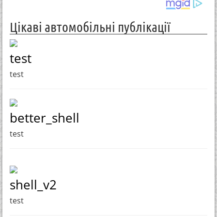
Цікаві автомобільні публікації
test
test
better_shell
test
shell_v2
test