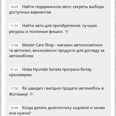
Найти подержанное авто: секреты выбора
14:25
доступных вариантов
Найти авто для приобретения: лучшие
11:31
®
ресурсы и полезные фишки.
Master Care Shop - магазин автокосметики
17:46
та автохімії, високоякісні продукти для догляду за
автомобілем
Нова Hyundai Sonata програла битву
01:22
кросоверам
Як швидко і вигідно продати автомобіль в
17:50
®
Житомирі
Когда делать диагностику ходовой и зачем
16:46
она нужна?