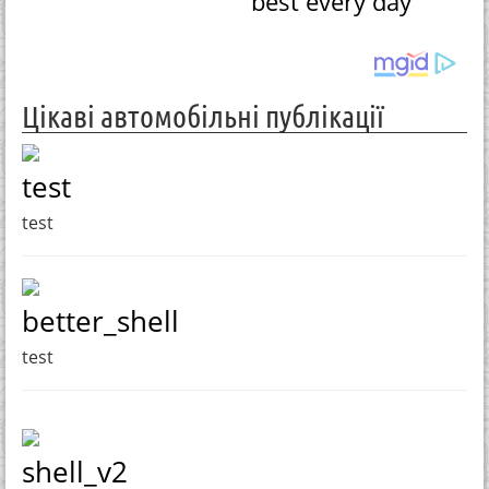
best every day
Цікаві автомобільні публікації
test
test
better_shell
test
shell_v2