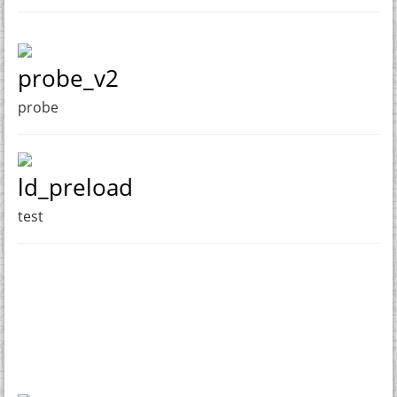
probe_v2
probe
ld_preload
test