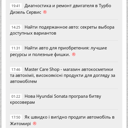
Диагностика и ремонт двигателя в Турбо
19:41
®
Дизель Сервис
Найти подержанное авто: секреты выбора
14:25
доступных вариантов
Найти авто для приобретения: лучшие
11:31
®
ресурсы и полезные фишки.
Master Care Shop - магазин автокосметики
17:46
та автохімії, високоякісні продукти для догляду за
автомобілем
Нова Hyundai Sonata програла битву
01:22
кросоверам
Як швидко і вигідно продати автомобіль в
17:50
®
Житомирі