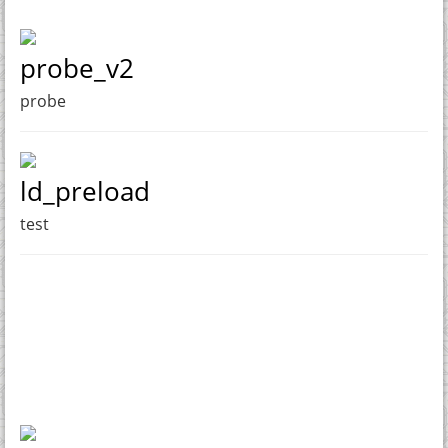
probe_v2
probe
ld_preload
test