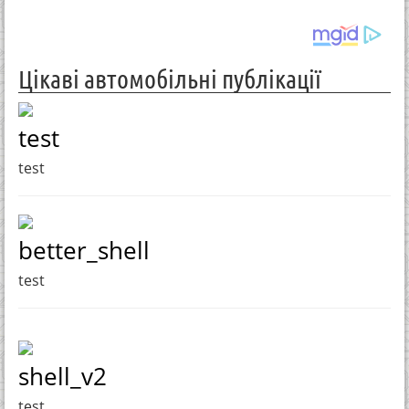
Цікаві автомобільні публікації
test
test
better_shell
test
shell_v2
test