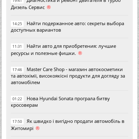
19:41
®
Дизель Сервис
Найти подержанное авто: секреты выбора
14:25
доступных вариантов
Найти авто для приобретения: лучшие
11:31
®
ресурсы и полезные фишки.
Master Care Shop - магазин автокосметики
17:46
та автохімії, високоякісні продукти для догляду за
автомобілем
Нова Hyundai Sonata програла битву
01:22
кросоверам
Як швидко і вигідно продати автомобіль в
17:50
®
Житомирі