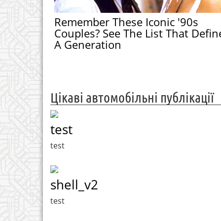
Remember These Iconic '90s
Couples? See The List That Defin
A Generation
Цікаві автомобільні публікації
test
test
shell_v2
test