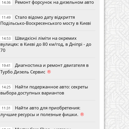
Ремонт форсунок на дизельном авто
14:36
Стало відомо дату відкриття
11:49
Подільсько-Воскресенського мосту в Києві
Швидкісні ліміти на окремих
14:53
вулицях: в Києві до 80 км/год, в Дніпрі - до
70
Диагностика и ремонт двигателя в
19:41
®
Турбо Дизель Сервис
Найти подержанное авто: секреты
14:25
выбора доступных вариантов
Найти авто для приобретения:
11:31
®
лучшие ресурсы и полезные фишки.