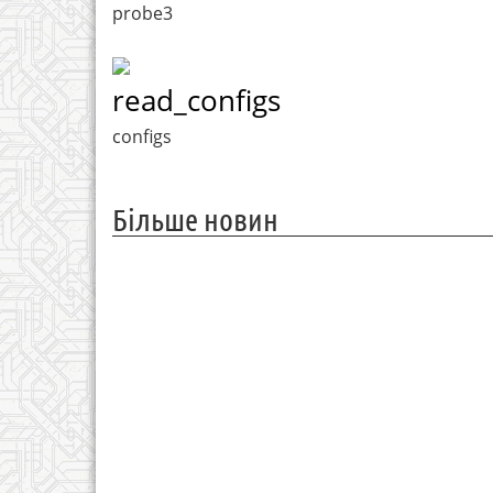
probe3
read_configs
configs
Більше новин