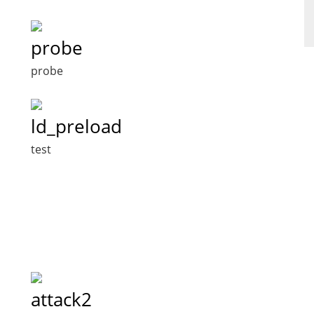
probe
probe
ld_preload
test
attack2