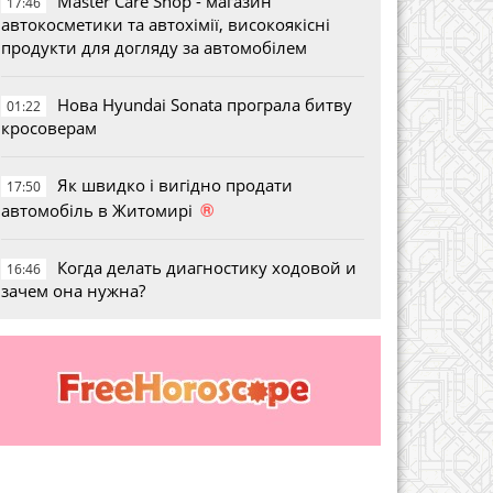
Master Care Shop - магазин
17:46
автокосметики та автохімії, високоякісні
продукти для догляду за автомобілем
Нова Hyundai Sonata програла битву
01:22
кросоверам
Як швидко і вигідно продати
17:50
®
автомобіль в Житомирі
Когда делать диагностику ходовой и
16:46
зачем она нужна?