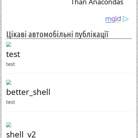
Than Anacondas
Цікаві автомобільні публікації
test
test
better_shell
test
shell_v2