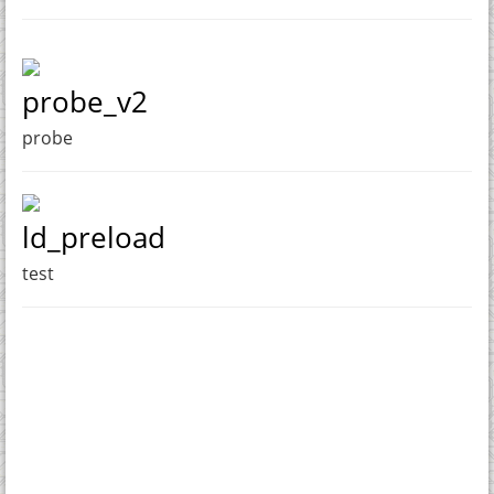
probe_v2
probe
ld_preload
test