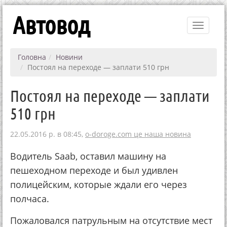
Автовод
Toggle
navigati
Головна
Новини
Постоял на переходе — заплати 510 грн
Постоял на переходе — заплати
510 грн
22.05.2016 р. в 08:45,
o-doroge.com це наша новина
Водитель Saab, оставил машину на
пешеходном переходе и был удивлен
полицейским, которые ждали его через
полчаса.
Пожаловался патрульным на отсутствие мест