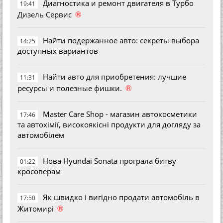
Диагностика и ремонт двигателя в Турбо
19:41
®
Дизель Сервис
Найти подержанное авто: секреты выбора
14:25
доступных вариантов
Найти авто для приобретения: лучшие
11:31
®
ресурсы и полезные фишки.
Master Care Shop - магазин автокосметики
17:46
та автохімії, високоякісні продукти для догляду за
автомобілем
Нова Hyundai Sonata програла битву
01:22
кросоверам
Як швидко і вигідно продати автомобіль в
17:50
®
Житомирі