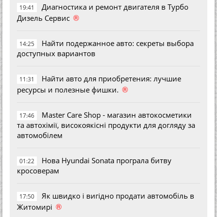
Диагностика и ремонт двигателя в Турбо
19:41
®
Дизель Сервис
Найти подержанное авто: секреты выбора
14:25
доступных вариантов
Найти авто для приобретения: лучшие
11:31
®
ресурсы и полезные фишки.
Master Care Shop - магазин автокосметики
17:46
та автохімії, високоякісні продукти для догляду за
автомобілем
Нова Hyundai Sonata програла битву
01:22
кросоверам
Як швидко і вигідно продати автомобіль в
17:50
®
Житомирі