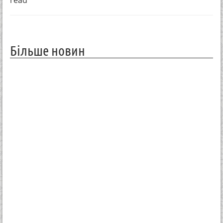
read
Більше новин