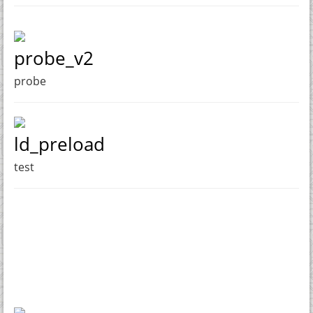
probe_v2
probe
ld_preload
test