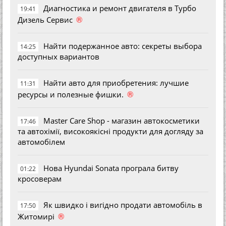
Диагностика и ремонт двигателя в Турбо
19:41
®
Дизель Сервис
Найти подержанное авто: секреты выбора
14:25
доступных вариантов
Найти авто для приобретения: лучшие
11:31
®
ресурсы и полезные фишки.
Master Care Shop - магазин автокосметики
17:46
та автохімії, високоякісні продукти для догляду за
автомобілем
Нова Hyundai Sonata програла битву
01:22
кросоверам
Як швидко і вигідно продати автомобіль в
17:50
®
Житомирі