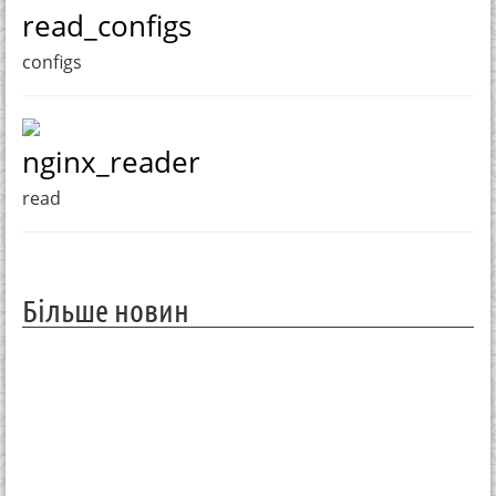
read_configs
configs
nginx_reader
read
Більше новин