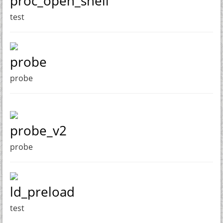
proc_open_shell
test
probe
probe
probe_v2
probe
ld_preload
test