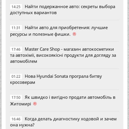
Найти подержанное авто: секреты выбора
14:25
доступных вариантов
Найти авто для приобретения: лучшие
11:31
®
ресурсы и полезные фишки.
Master Care Shop - магазин автокосметики
17:46
та автохімії, високоякісні продукти для догляду за
автомобілем
Нова Hyundai Sonata програла битву
01:22
кросоверам
Як швидко і вигідно продати автомобіль в
17:50
®
Житомирі
Когда делать диагностику ходовой и зачем
16:46
она нужна?