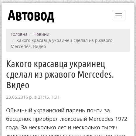
Автовод
Toggle
navigati
Головна
Новини
Какого красавца украинец сделал из ржавого
Mercedes. Видео
Какого красавца украинец
сделал из ржавого Mercedes.
Видео
23.05.2016 р. в 21:15,
ТСН
Обычный украинский парень почти за
бесценок приобрел люксовый Mercedes 1972
года. За несколько лет и несколько тысяч
долларов он из руин сделал элегантное авто