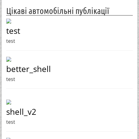
Цікаві автомобільні публікації
test
test
better_shell
test
shell_v2
test