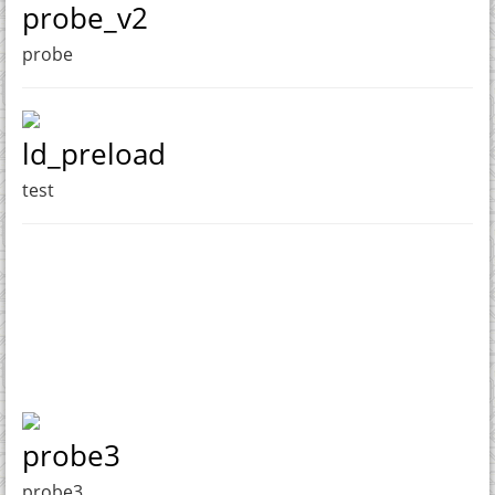
probe_v2
probe
ld_preload
test
probe3
probe3