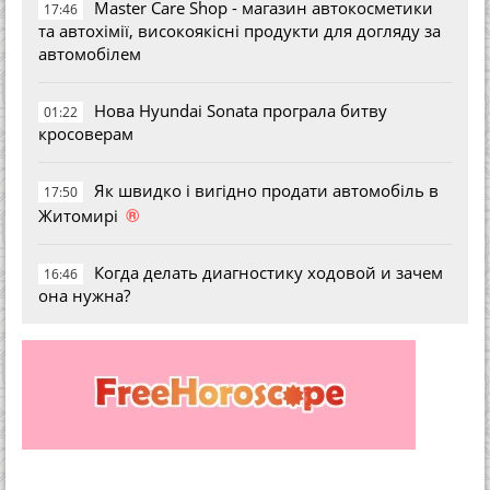
Master Care Shop - магазин автокосметики
17:46
та автохімії, високоякісні продукти для догляду за
автомобілем
Нова Hyundai Sonata програла битву
01:22
кросоверам
Як швидко і вигідно продати автомобіль в
17:50
®
Житомирі
Когда делать диагностику ходовой и зачем
16:46
она нужна?