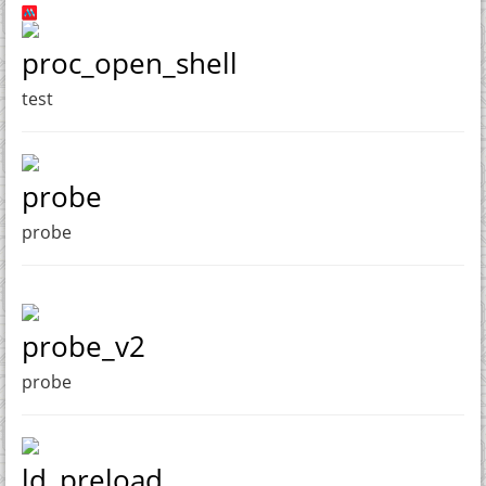
proc_open_shell
test
probe
probe
probe_v2
probe
ld_preload