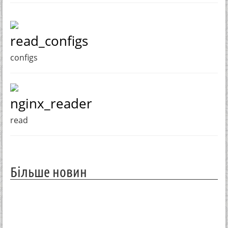
read_configs
configs
nginx_reader
read
Більше новин