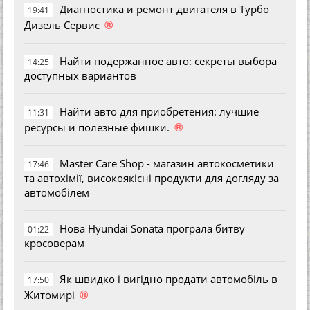
Диагностика и ремонт двигателя в Турбо
19:41
®
Дизель Сервис
Найти подержанное авто: секреты выбора
14:25
доступных вариантов
Найти авто для приобретения: лучшие
11:31
®
ресурсы и полезные фишки.
Master Care Shop - магазин автокосметики
17:46
та автохімії, високоякісні продукти для догляду за
автомобілем
Нова Hyundai Sonata програла битву
01:22
кросоверам
Як швидко і вигідно продати автомобіль в
17:50
®
Житомирі