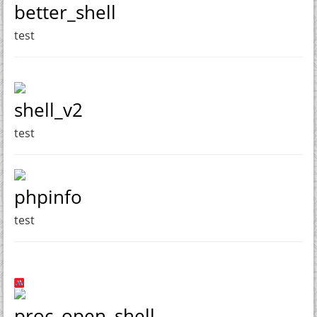
better_shell
test
shell_v2
test
phpinfo
test
proc_open_shell