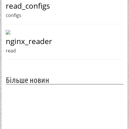
read_configs
configs
nginx_reader
read
Більше новин