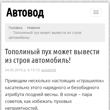
Автовод
Toggle
navigati
Головна
Новини
Тополиный пух может вывести из строя
автомобиль!
Тополиный пух может вывести
из строя автомобиль!
24.05.2016 р. в 15:13,
autopilot
Приводим несколько настоящих «страшилок»
касательно этого нарядного и безобидного
атрибута поздней весны. В конце – пара
советов, как избежать пуховых
неприятностей.