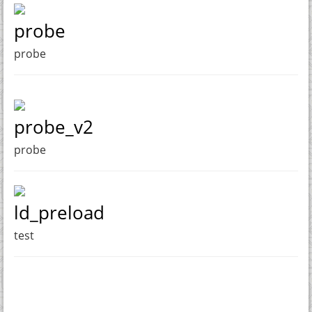
probe
probe
probe_v2
probe
ld_preload
test