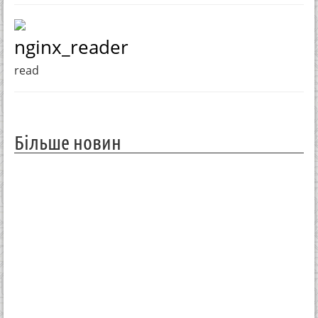
nginx_reader
read
Більше новин