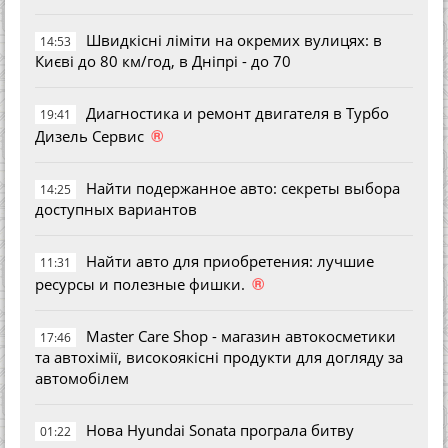
Швидкісні ліміти на окремих вулицях: в
14:53
Києві до 80 км/год, в Дніпрі - до 70
Диагностика и ремонт двигателя в Турбо
19:41
®
Дизель Сервис
Найти подержанное авто: секреты выбора
14:25
доступных вариантов
Найти авто для приобретения: лучшие
11:31
®
ресурсы и полезные фишки.
Master Care Shop - магазин автокосметики
17:46
та автохімії, високоякісні продукти для догляду за
автомобілем
Нова Hyundai Sonata програла битву
01:22