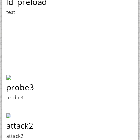
ld_preload
test
probe3
probe3
attack2
attack2