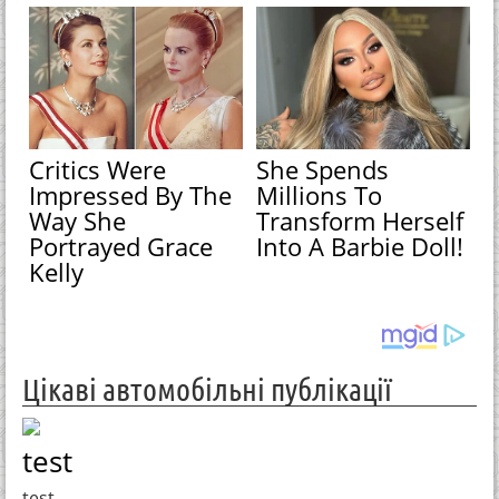
Critics Were
She Spends
Impressed By The
Millions To
Way She
Transform Herself
Portrayed Grace
Into A Barbie Doll!
Kelly
Цікаві автомобільні публікації
test
test