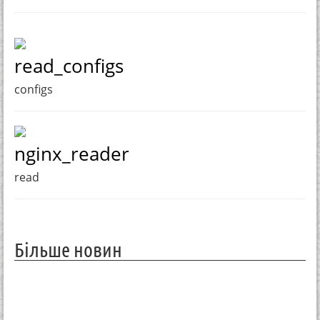
read_configs
configs
nginx_reader
read
Більше новин