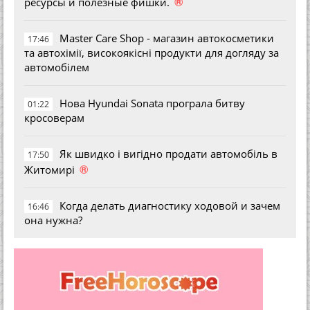
®
ресурсы и полезные фишки.
Master Care Shop - магазин автокосметики
17:46
та автохімії, високоякісні продукти для догляду за
автомобілем
Нова Hyundai Sonata програла битву
01:22
кросоверам
Як швидко і вигідно продати автомобіль в
17:50
®
Житомирі
Когда делать диагностику ходовой и зачем
16:46
она нужна?