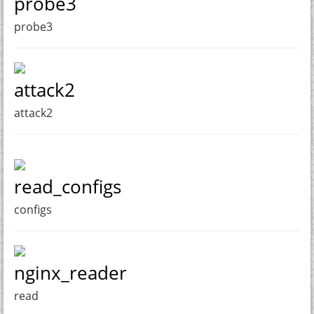
probe3
probe3
attack2
attack2
read_configs
configs
nginx_reader
read