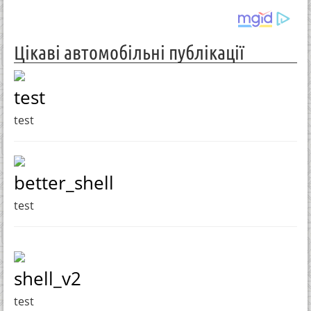
Цікаві автомобільні публікації
test
test
better_shell
test
shell_v2
test