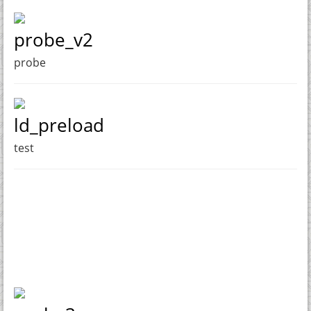
probe_v2
probe
ld_preload
test