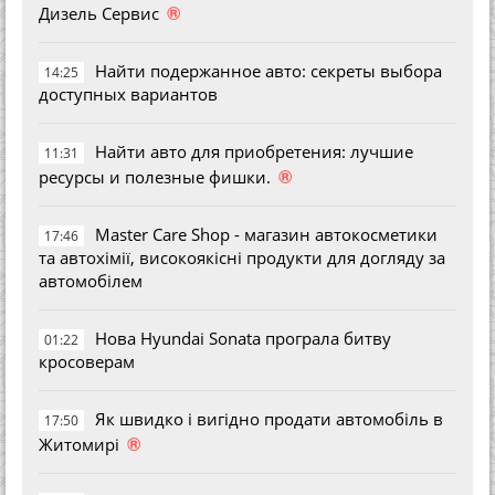
®
Дизель Сервис
Найти подержанное авто: секреты выбора
14:25
доступных вариантов
Найти авто для приобретения: лучшие
11:31
®
ресурсы и полезные фишки.
Master Care Shop - магазин автокосметики
17:46
та автохімії, високоякісні продукти для догляду за
автомобілем
Нова Hyundai Sonata програла битву
01:22
кросоверам
Як швидко і вигідно продати автомобіль в
17:50
®
Житомирі