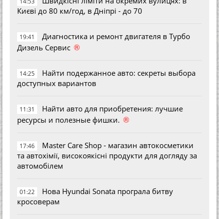
Швидкісні ліміти на окремих вулицях: в
14:53
Києві до 80 км/год, в Дніпрі - до 70
Диагностика и ремонт двигателя в Турбо
19:41
®
Дизель Сервис
Найти подержанное авто: секреты выбора
14:25
доступных вариантов
Найти авто для приобретения: лучшие
11:31
®
ресурсы и полезные фишки.
Master Care Shop - магазин автокосметики
17:46
та автохімії, високоякісні продукти для догляду за
автомобілем
Нова Hyundai Sonata програла битву
01:22
кросоверам