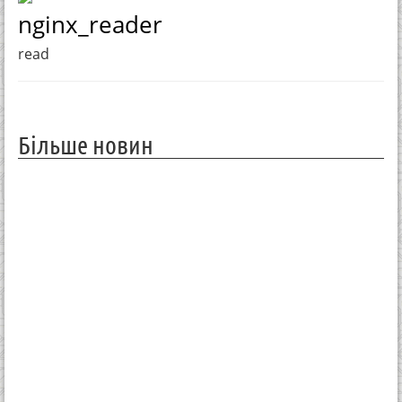
nginx_reader
read
Більше новин