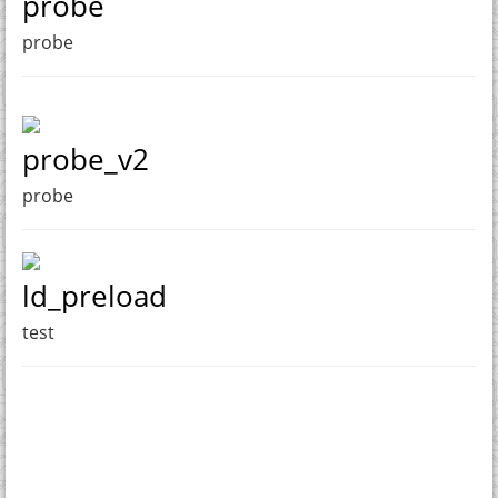
probe
probe
probe_v2
probe
ld_preload
test