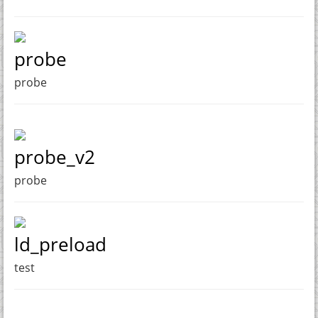
probe
probe
probe_v2
probe
ld_preload
test