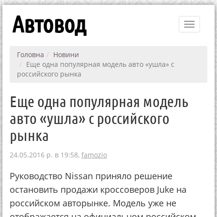
Автовод
Toggle
navigati
Головна
Новини
Еще одна популярная модель авто «ушла» с
российского рынка
Еще одна популярная модель
авто «ушла» с российского
рынка
24.05.2016 р. в 19:58,
famozio
Руководство Nissan приняло решение
остановить продажи кроссоверов Juke на
российском авторынке. Модель уже не
отображается на официальном российском