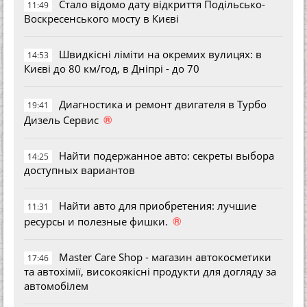
Стало відомо дату відкриття Подільсько-
11:49
Воскресенського мосту в Києві
Швидкісні ліміти на окремих вулицях: в
14:53
Києві до 80 км/год, в Дніпрі - до 70
Диагностика и ремонт двигателя в Турбо
19:41
®
Дизель Сервис
Найти подержанное авто: секреты выбора
14:25
доступных вариантов
Найти авто для приобретения: лучшие
11:31
®
ресурсы и полезные фишки.
Master Care Shop - магазин автокосметики
17:46
та автохімії, високоякісні продукти для догляду за
автомобілем