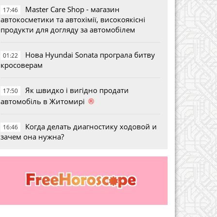
Master Care Shop - магазин
17:46
автокосметики та автохімії, високоякісні
продукти для догляду за автомобілем
Нова Hyundai Sonata програла битву
01:22
кросоверам
Як швидко і вигідно продати
17:50
®
автомобіль в Житомирі
Когда делать диагностику ходовой и
16:46
зачем она нужна?