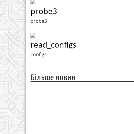
probe3
probe3
read_configs
configs
Більше новин