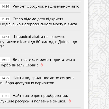
Ремонт форсунок на дизельном авто
14:36
Стало відомо дату відкриття
11:49
Подільсько-Воскресенського мосту в Києві
Швидкісні ліміти на окремих
14:53
вулицях: в Києві до 80 км/год, в Дніпрі - до
70
Диагностика и ремонт двигателя в
19:41
®
Турбо Дизель Сервис
Найти подержанное авто: секреты
14:25
выбора доступных вариантов
Найти авто для приобретения:
11:31
®
лучшие ресурсы и полезные фишки.