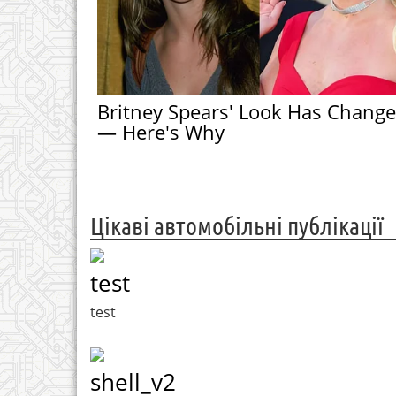
Britney Spears' Look Has Chang
— Here's Why
Цікаві автомобільні публікації
test
test
shell_v2