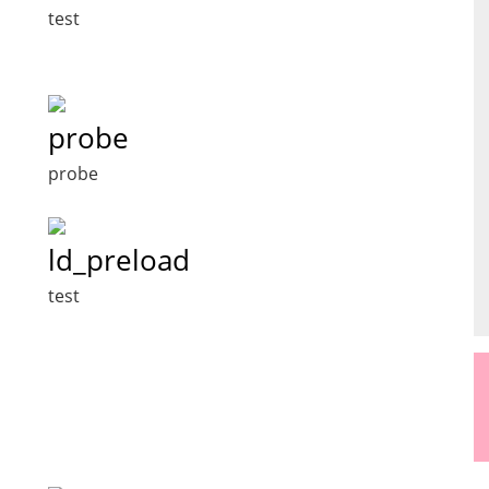
test
probe
probe
ld_preload
test