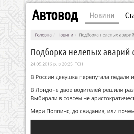
Автовод
Новини
Ст
Головна
Новини
Подборка нелепых аварий
Подборка нелепых аварий 
24.05.2016 р. в 20:25,
ТСН
В России девушка перепутала педали и
В Лондоне двое водителей решили разо
Выбирали в совсем не аристократическ
Мери Поппинс, до свидания, или почему