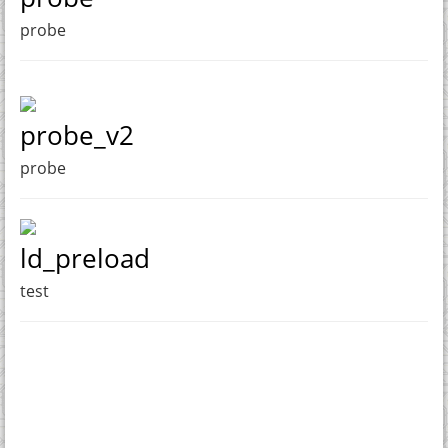
probe
probe_v2
probe
ld_preload
test