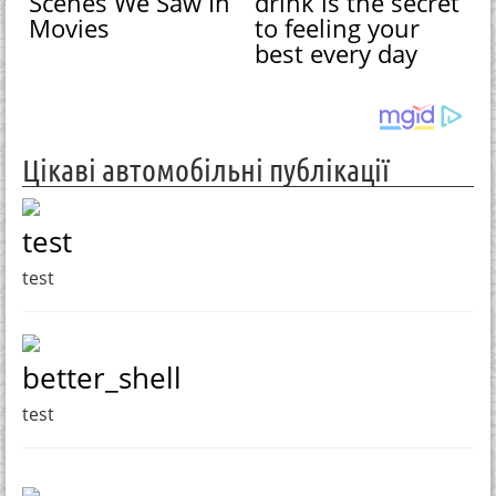
Scenes We Saw In
drink is the secret
Movies
to feeling your
best every day
Цікаві автомобільні публікації
test
test
better_shell
test