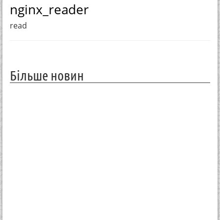
nginx_reader
read
Більше новин