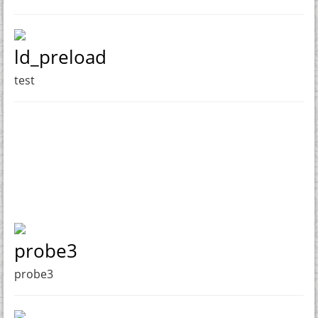
ld_preload
test
probe3
probe3