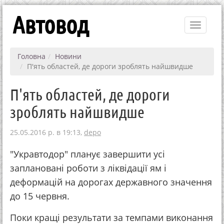
Автовод
Toggle
navigati
Головна
Новини
П'ять областей, де дороги зроблять найшвидше
П'ять областей, де дороги
зроблять найшвидше
25.05.2016 р. в 19:13,
depo
"Укравтодор" планує завершити усі
заплановані роботи з ліквідації ям і
деформацій на дорогах державного значення
до 15 червня.
Поки кращі результати за темпами виконання