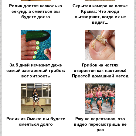
Ролик длится несколько
Скрытая камера на пляже
секунд, а смеяться вы
Крыма: Что люди
будете долго
вытворяют, когда их не
видят...
За 5 дней исчезнет даже
Грибок на ногтях
самый застарелый грибок:
стирается как ластиком!
вот хитрость
Простой домашний метод
Ролик из Омска: вы будете
Ржу не переставая, это
смеяться долго
видео пересмотришь не
раз