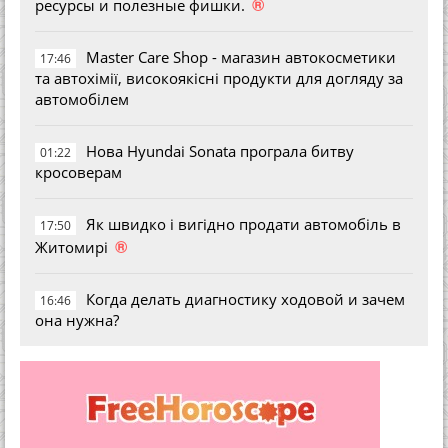
®
ресурсы и полезные фишки.
Master Care Shop - магазин автокосметики
17:46
та автохімії, високоякісні продукти для догляду за
автомобілем
Нова Hyundai Sonata програла битву
01:22
кросоверам
Як швидко і вигідно продати автомобіль в
17:50
®
Житомирі
Когда делать диагностику ходовой и зачем
16:46
она нужна?