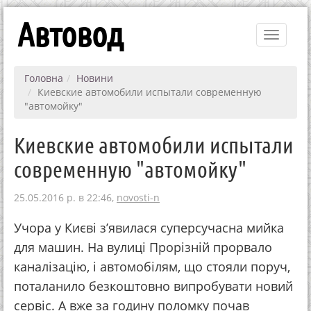
Автовод
Toggle
navigati
Головна
Новини
Киевские автомобили испытали современную
"автомойку"
Киевские автомобили испытали
современную "автомойку"
25.05.2016 р. в 22:46,
novosti-n
Учора у Києві з’явилася суперсучасна мийка
для машин. На вулиці Прорізній прорвало
каналізацію, і автомобілям, що стояли поруч,
поталанило безкоштовно випробувати новий
сервіс. А вже за годину поломку почав