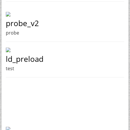
probe_v2
probe
ld_preload
test