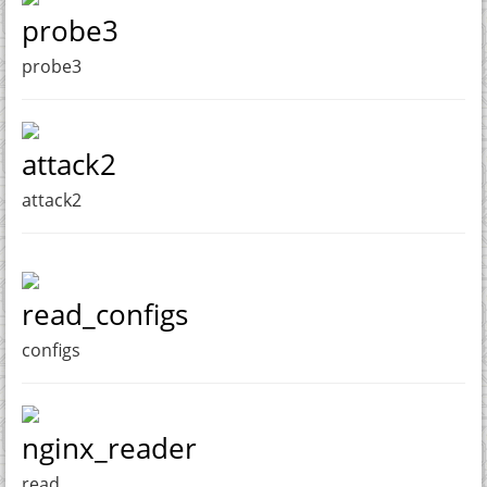
probe3
probe3
attack2
attack2
read_configs
configs
nginx_reader
read