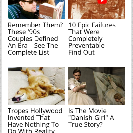
Remember Them?
10 Epic Failures
These '90s
That Were
Couples Defined
Completely
An Era—See The
Preventable —
Complete List
Find Out
Tropes Hollywood
Is The Movie
Invented That
"Danish Girl" A
Have Nothing To
True Story?
Do With Reality