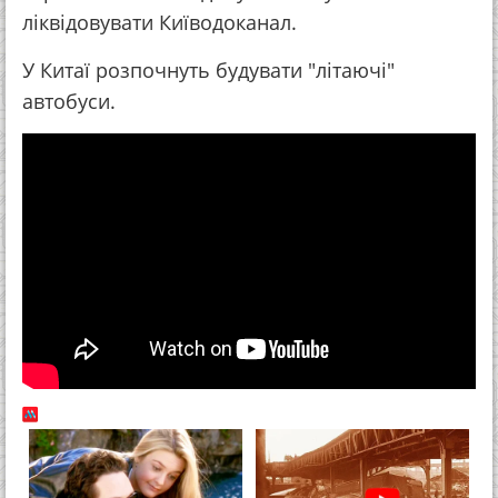
ліквідовувати Київодоканал.
У Китаї розпочнуть будувати "літаючі"
автобуси.