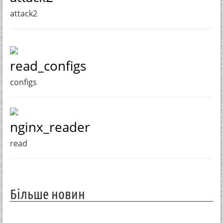
attack2
read_configs
configs
nginx_reader
read
Більше новин