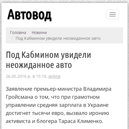
Автовод
Toggle
navigati
Головна
Новини
Под Кабмином увидели неожиданное авто
Под Кабмином увидели
неожиданное авто
26.05.2016 р. в 15:10,
online
Заявление премьер-министра Владимира
Гройсмана о том, что при грамотном
управлении средняя зарплата в Украине
достигнет тысячи евро, вызвало иронию
активиста и блогера Тараса Клименко.