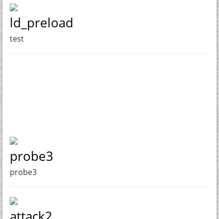
ld_preload
test
probe3
probe3
attack2