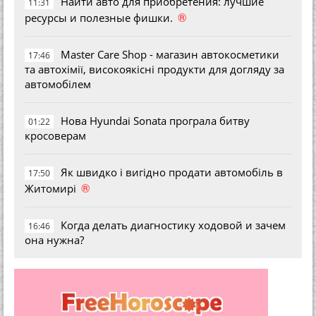
Найти авто для приобретения: лучшие
11:31
®
ресурсы и полезные фишки.
Master Care Shop - магазин автокосметики
17:46
та автохімії, високоякісні продукти для догляду за
автомобілем
Нова Hyundai Sonata програла битву
01:22
кросоверам
Як швидко і вигідно продати автомобіль в
17:50
®
Житомирі
Когда делать диагностику ходовой и зачем
16:46
она нужна?