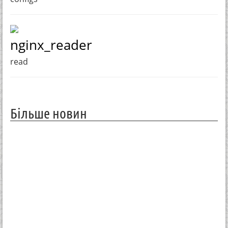
nginx_reader
read
Більше новин