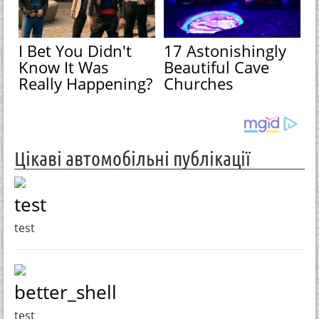
I Bet You Didn't
17 Astonishingly
Know It Was
Beautiful Cave
Really Happening?
Churches
Цікаві автомобільні публікації
test
test
better_shell
test