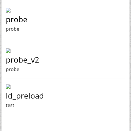
probe
probe
probe_v2
probe
ld_preload
test