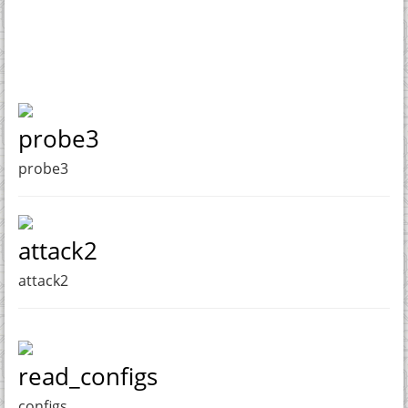
probe3
probe3
attack2
attack2
read_configs
configs